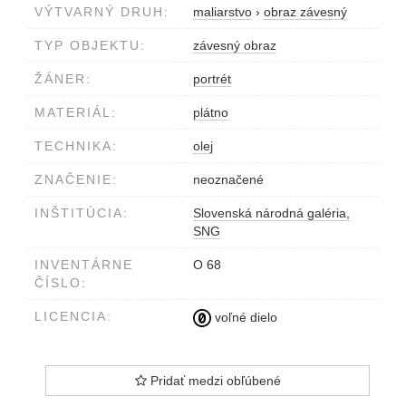
VÝTVARNÝ DRUH:
maliarstvo
›
obraz závesný
TYP OBJEKTU:
závesný obraz
ŽÁNER:
portrét
MATERIÁL:
plátno
TECHNIKA:
olej
ZNAČENIE:
neoznačené
INŠTITÚCIA:
Slovenská národná galéria,
SNG
INVENTÁRNE
O 68
ČÍSLO:
LICENCIA:
voľné dielo
Pridať medzi obľúbené