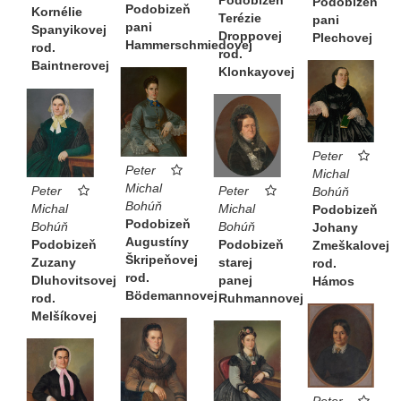
Podobizeň
Podobizeň
Kornélie
Terézie
pani
pani
Spanyikovej
Droppovej
Plechovej
Hammerschmiedovej
rod.
rod.
Baintnerovej
Klonkayovej
Peter
Peter
Michal
Michal
Peter
Peter
Bohúň
Bohúň
Michal
Michal
Podobizeň
Podobizeň
Bohúň
Bohúň
Johany
Augustíny
Podobizeň
Podobizeň
Zmeškalovej
Škripeňovej
starej
Zuzany
rod.
rod.
panej
Dluhovitsovej
Hámos
Bödemannovej
Ruhmannovej
rod.
Melšíkovej
Peter