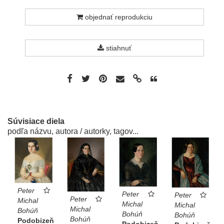
objednať reprodukciu
stiahnuť
Súvisiace diela
podľa názvu, autora / autorky, tagov...
Peter
Peter
Peter
Peter
Michal
Michal
Michal
Michal
Bohúň
Bohúň
Bohúň
Bohúň
Podobizeň
Podobizeň