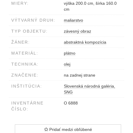
MIERY:
výška 200.0 cm, šírka 160.0
cm
VÝTVARNÝ DRUH:
maliarstvo
TYP OBJEKTU:
závesný obraz
ŽÁNER:
abstraktná kompozícia
MATERIÁL:
plátno
TECHNIKA:
olej
ZNAČENIE:
na zadnej strane
INŠTITÚCIA:
Slovenská národná galéria,
SNG
INVENTÁRNE
O 6888
ČÍSLO:
Pridať medzi obľúbené