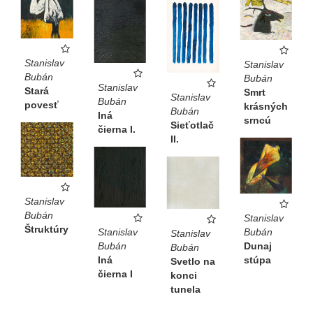
Stanislav
Stanislav
Bubán
Bubán
Stanislav
Stará
Smrt
Stanislav
Bubán
povesť
krásných
Bubán
Iná
srncú
Sieťotlač
čierna I.
II.
Stanislav
Bubán
Stanislav
Štruktúry
Bubán
Stanislav
Stanislav
Dunaj
Bubán
Bubán
stúpa
Iná
Svetlo na
čierna I
konci
tunela