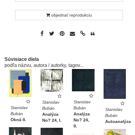
objednať reprodukciu
Súvisiace diela
podľa názvu, autora / autorky, tagov...
Stanislav
Stanislav
Stanislav
Bubán
Bubán
Stanislav
Bubán
Analýza
Analýza
Bubán
Okná II.
No? 24,
No? 24, I.
Autoanalýza
II.