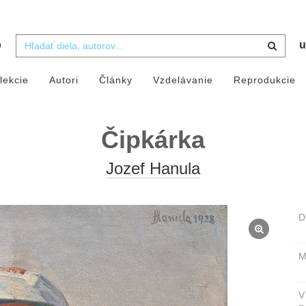
b
u
lekcie
Autori
Články
Vzdelávanie
Reprodukcie
Čipkárka
Jozef Hanula
D
M