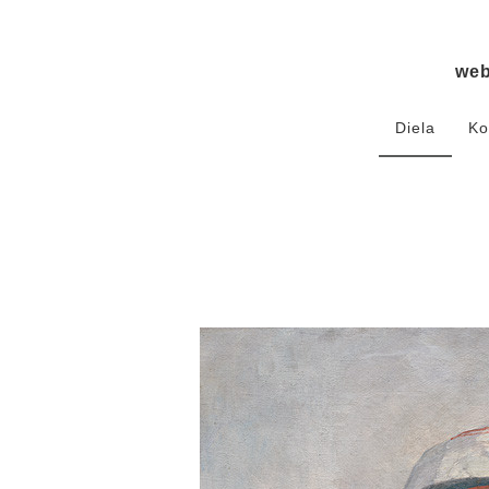
we
Diela
Ko