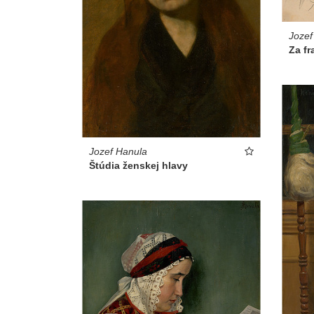
Jozef
Za fr
Jozef Hanula
Štúdia ženskej hlavy