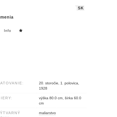
SK
menia
Info
ATOVANIE:
20. storočie, 1. polovica,
1928
IERY:
výška 80.0 cm, šírka 60.0
cm
VÝTVARNÝ
maliarstvo