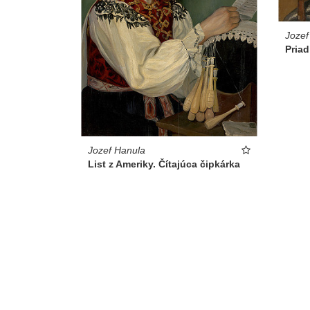
Jozef
Pria
Jozef Hanula
List z Ameriky. Čítajúca čipkárka