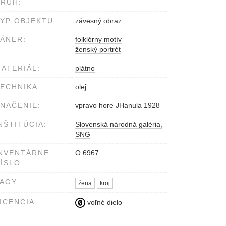
RUH:
YP OBJEKTU:
závesný obraz
ÁNER:
folklórny motív
ženský portrét
ATERIÁL:
plátno
ECHNIKA:
olej
NAČENIE:
vpravo hore JHanula 1928
NŠTITÚCIA:
Slovenská národná galéria,
SNG
NVENTÁRNE
O 6967
ÍSLO:
AGY:
žena
kroj
ICENCIA:
voľné dielo