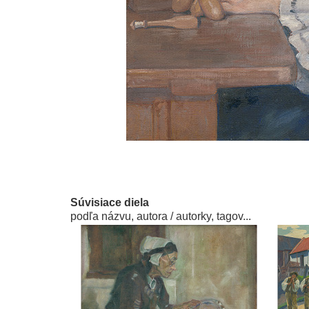
Súvisiace diela
podľa názvu, autora / autorky, tagov...