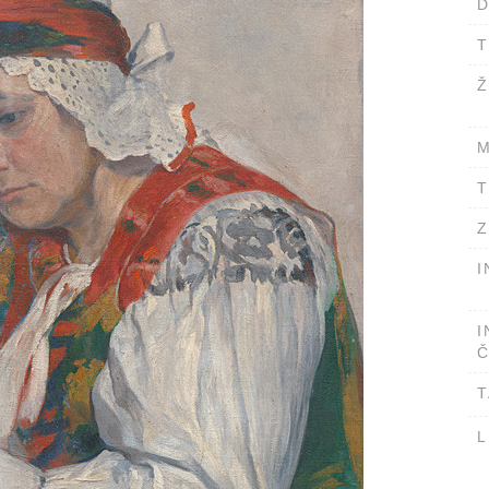
D
T
Ž
M
T
Z
I
I
Č
T
L