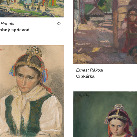
 Hanula
obný sprievod
Ernest Rákosi
Čipkárka