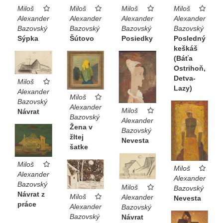
Miloš
Miloš
Miloš
Miloš
Alexander
Alexander
Alexander
Alexander
Bazovský
Bazovský
Bazovský
Bazovský
Sýpka
Šútovo
Posiedky
Posledný
keškáš
(Báťa
Ostrihoň,
Detva-
Miloš
Lazy)
Alexander
Miloš
Bazovský
Alexander
Miloš
Návrat
Bazovský
Alexander
Žena v
Bazovský
žltej
Nevesta
šatke
Miloš
Miloš
Alexander
Alexander
Bazovský
Miloš
Bazovský
Návrat z
Miloš
Alexander
Nevesta
práce
Alexander
Bazovský
Bazovský
Návrat