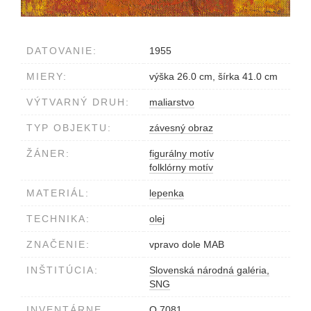
DATOVANIE:
1955
MIERY:
výška 26.0 cm, šírka 41.0 cm
VÝTVARNÝ DRUH:
maliarstvo
TYP OBJEKTU:
závesný obraz
ŽÁNER:
figurálny motív
folklórny motív
MATERIÁL:
lepenka
TECHNIKA:
olej
ZNAČENIE:
vpravo dole MAB
INŠTITÚCIA:
Slovenská národná galéria,
SNG
INVENTÁRNE
O 7081