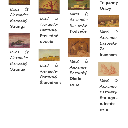
Tri panny
Oravy
Miloš
Miloš
Alexander
Miloš
Alexander
Bazovský
Alexander
Bazovský
Strunga
Bazovský
Podvečer
Miloš
Posledné
Alexander
ovocie
Bazovský
Za
Miloš
humnami
Alexander
Miloš
Bazovský
Miloš
Alexander
Strunga
Alexander
Bazovský
Bazovský
Okolo
Miloš
Škovránok
sena
Alexander
Bazovský
Strunga -
robenie
syra