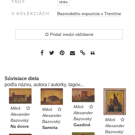
TAGY:
slnko
V KOLEKCIÁCH:
Bazovského expozícia v Trenčíne
Pridať medzi obľúbené
Súvisiace diela
podľa názvu, autora / autorky, tagov...
Miloš
Miloš
Miloš
Alexander
Alexander
Alexander
Bazovský
Miloš
Bazovský
Bazovský
Gazdiné
Alexander
Na dvore
Samota
Bazovský