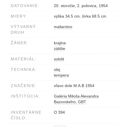
DATOVANIE:
20. storočie, 2. polovica, 1954
MIERY:
výška 34.5 cm, šírka 68.5 cm
VÝTVARNÝ
maliarstvo
DRUH:
ŽÁNER:
krajina
zátišie
MATERIÁL:
sololit
TECHNIKA:
olej
tempera
ZNAČENIE:
vľavo dole M.A.B 1954
INŠTITÚCIA:
Galéria Miloša Alexandra
Bazovského, GBT
INVENTÁRNE
O 394
ČÍSLO: