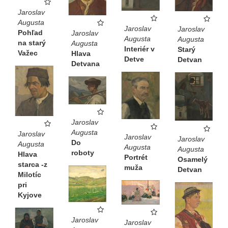
Jaroslav
Augusta
Jaroslav
Jaroslav
Pohľad
Jaroslav
Augusta
Augusta
na starý
Augusta
Interiér v
Starý
Važec
Hlava
Detve
Detvan
Detvana
Jaroslav
Augusta
Jaroslav
Jaroslav
Jaroslav
Do
Augusta
Augusta
Augusta
roboty
Hlava
Portrét
Osamelý
starca -z
muža
Detvan
Milotíc
pri
Kyjove
Jaroslav
Jaroslav