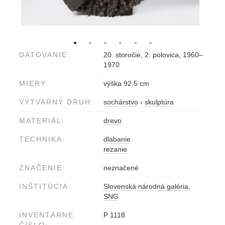
DATOVANIE:
20. storočie, 2. polovica, 1960–
1970
MIERY:
výška 92.5 cm
VÝTVARNÝ DRUH:
sochárstvo
›
skulptúra
MATERIÁL:
drevo
TECHNIKA:
dlabanie
rezanie
ZNAČENIE:
neznačené
INŠTITÚCIA:
Slovenská národná galéria,
SNG
INVENTÁRNE
P 1118
ČÍSLO: