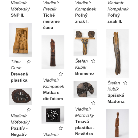
Vladimír
Vladimír
Vladimír
Vladimír
Môťovský
Preclík
Kompánek
Kompánek
SNP II.
Tiché
Poľný
Poľný
meranie
znak I.
znak II.
času
Štefan
Tibor
Kubík
Gurin
Bremeno
Drevená
plastika
Vladimír
Štefan
Kompánek
Kubík
Matka s
Spišská
dieťaťom
Madona
Vladimír
Môťovský
Vladimír
Tmavá
Môťovský
plastika -
Pozitív -
Nevädza
Negatív
Vladimír