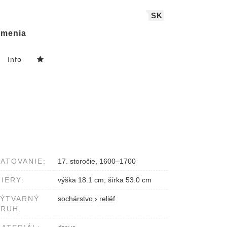
SK
menia
Info
ATOVANIE:
17. storočie, 1600–1700
IERY:
výška 18.1 cm, šírka 53.0 cm
VÝTVARNÝ
sochárstvo
›
reliéf
RUH: