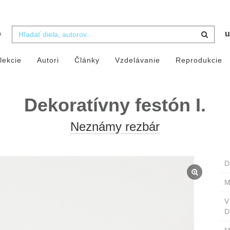
b
u
lekcie
Autori
Články
Vzdelávanie
Reprodukcie
Dekoratívny festón I.
Neznámy rezbár
D
M
D