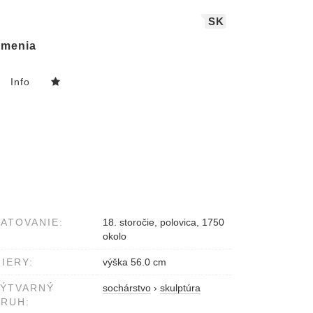
SK
menia
Info
ATOVANIE:
18. storočie, polovica, 1750
okolo
IERY:
výška 56.0 cm
VÝTVARNÝ
sochárstvo
›
skulptúra
RUH: