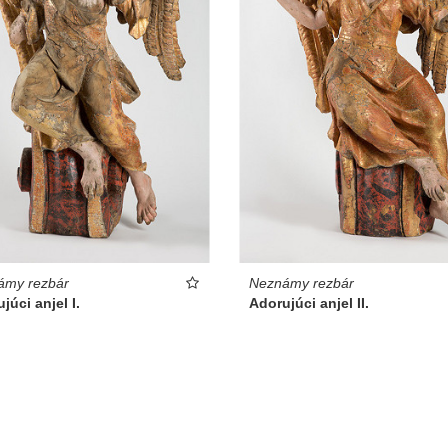
ámy rezbár
Neznámy rezbár
júci anjel I.
Adorujúci anjel II.