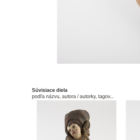
Súvisiace diela
podľa názvu, autora / autorky, tagov...