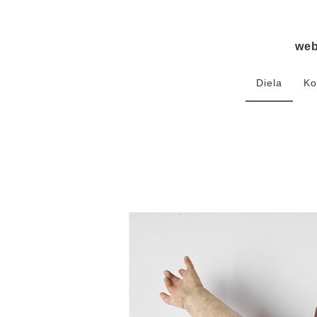
we
Diela
Ko