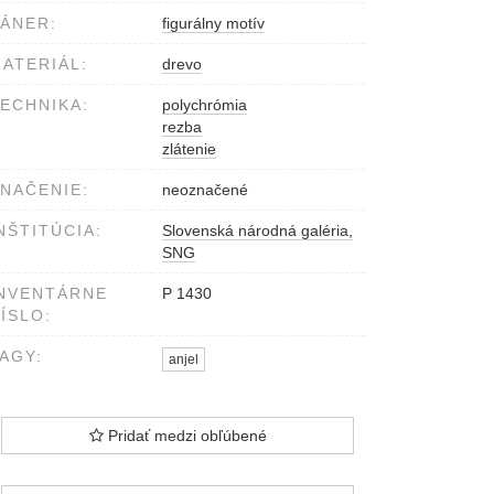
ÁNER:
figurálny motív
ATERIÁL:
drevo
ECHNIKA:
polychrómia
rezba
zlátenie
NAČENIE:
neoznačené
NŠTITÚCIA:
Slovenská národná galéria,
SNG
NVENTÁRNE
P 1430
ÍSLO:
AGY:
anjel
Pridať medzi obľúbené