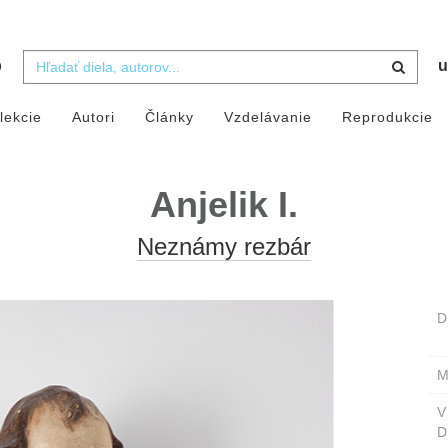
b
u
lekcie
Autori
Články
Vzdelávanie
Reprodukcie
Anjelik I.
Neznámy rezbár
D
M
D