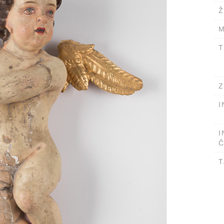
Ž
M
T
Z
I
I
Č
T