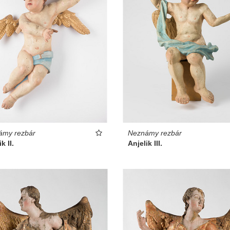
ámy rezbár
Neznámy rezbár
k II.
Anjelik III.