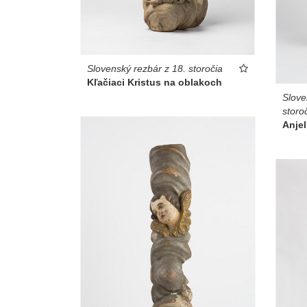
Slovenský rezbár z 18. storočia
Kľačiaci Kristus na oblakoch
Slove
storo
Anjel