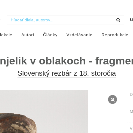
b
u
lekcie
Autori
Články
Vzdelávanie
Reprodukcie
njelik v oblakoch - fragme
Slovenský rezbár z 18. storočia
D
M