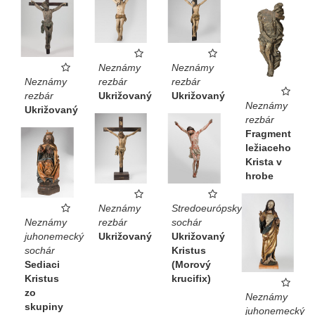
Neznámy
Neznámy
Neznámy
rezbár
rezbár
rezbár
Ukrižovaný
Ukrižovaný
Neznámy
Ukrižovaný
rezbár
Fragment
ležiaceho
Krista v
hrobe
Neznámy
Stredoeurópsky
Neznámy
rezbár
sochár
juhonemecký
Ukrižovaný
Ukrižovaný
sochár
Kristus
Sediaci
(Morový
Kristus
krucifix)
zo
Neznámy
skupiny
juhonemecký