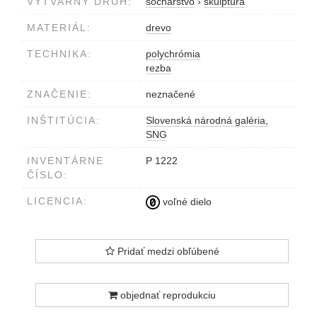
VÝTVARNÝ DRUH:
sochárstvo
›
skulptúra
MATERIÁL:
drevo
TECHNIKA:
polychrómia
rezba
ZNAČENIE:
neznačené
INŠTITÚCIA:
Slovenská národná galéria,
SNG
INVENTÁRNE
P 1222
ČÍSLO:
LICENCIA:
voľné dielo
Pridať medzi obľúbené
objednať reprodukciu