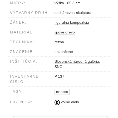
MIERY:
výška 105.8 cm
VÝTVARNÝ DRUH:
sochárstvo
›
skulptúra
ŽÁNER:
figurálna kompozícia
MATERIÁL:
lipové drevo
TECHNIKA:
rezba
ZNAČENIE:
neznačené
INŠTITÚCIA:
Slovenská národná galéria,
SNG
INVENTÁRNE
P 137
ČÍSLO:
TAGY:
madona
LICENCIA:
voľné dielo