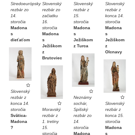
Stredoeurópsky
Slovenský
Slovenský
Slovenský
rezbár zo
rezbár zo
rezbár z
rezbár z
14.
začiatku
15.
konca 14.
storočia
16.
storočia
storočia
Madona
storočia
Madona
Madona
s
Madona
s
s
dieťaťom
s
Ježiškom
Ježiškom
Ježiškom
z Turca
z
z
Olcnavy
Brutoviec
Slovenský
rezbár z
Neznámy
konca 14.
sochár,
Slovenský
storočia
Moravský
Spišský
rezbár z
Svätica-
rezbár z
rezbár zo
konca 15.
Madona
1. tretiny
14.
storočia
?
15.
storočia
Madona
storočia
Madona
s