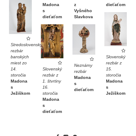
Madona
z
dieťaťom
s
Vyšného
dieťaťom
Slavkova
Stredoslovenský
rezbár
banských
Slovenský
miest zo
rezbár z
Neznámy
14.
Slovenský
15.
rezbár
storočia
rezbár z
storočia
Madona
Madona
1. štvrtiny
Madona
s
s
16.
s
dieťaťom
Ježiškom
storočia
Ježiškom
Madona
s
dieťaťom