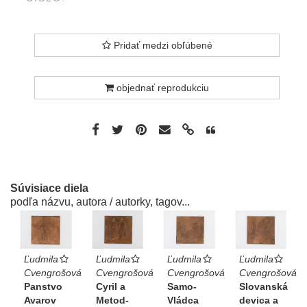
Pridať medzi obľúbené
objednať reprodukciu
Súvisiace diela
podľa názvu, autora / autorky, tagov...
Ľudmila
Ľudmila
Ľudmila
Ľudmila
Cvengrošová
Cvengrošová
Cvengrošová
Cvengrošová
Panstvo
Cyril a
Samo-
Slovanská
Avarov
Metod-
Vládca
devica a