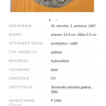
DATOVANIE:
20. storočie, 2. polovica, 1967
MIERY:
priemer 13.0 cm, hĺbka 0.2 cm
VÝTVARNÝ DRUH:
sochárstvo
›
reliéf
TYP OBJEKTU:
plaketa
MATERIÁL:
hydronálium
TECHNIKA:
liatie
ZNAČENIE:
CV.
INŠTITÚCIA:
Slovenská národná galéria,
SNG
INVENTÁRNE
P 1381
ČÍSLO: