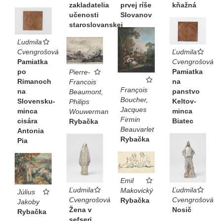
zakladatelia
prvej ríše
kňažná
učenosti
Slovanov
staroslovanskej
Ľudmila
Cvengrošová
Ľudmila
Pamiatka
Cvengrošová
po
Pamiatka
Pierre-
Rimanoch
na
Francois
François
na
panstvo
Beaumont,
Boucher,
Slovensku-
Keltov-
Philips
Jacques
minca
minca
Wouwerman
Firmin
cisára
Biatec
Rybačka
Beauvarlet
Antonia
Rybačka
Pia
Emil
Ľudmila
Ľudmila
Makovický
Július
Cvengrošová
Cvengrošová
Rybačka
Jakoby
Nosič
Žena v
Rybačka
sefseri