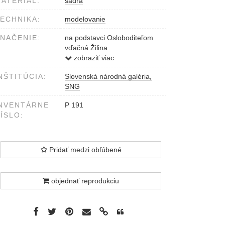
ATERIÁL:
sadra
ECHNIKA:
modelovanie
NAČENIE:
na podstavci Osloboditeľom
vďačná Žilina
1952 R.Pribiš
zobraziť viac
NŠTITÚCIA:
Slovenská národná galéria,
SNG
NVENTÁRNE
P 191
ÍSLO:
Pridať medzi obľúbené
objednať reprodukciu