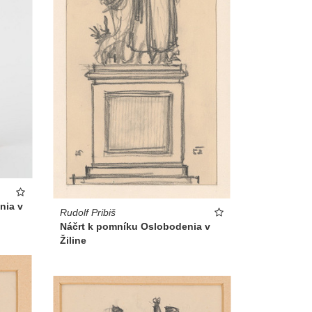
nia v
Rudolf Pribiš
Náčrt k pomníku Oslobodenia v
Žiline