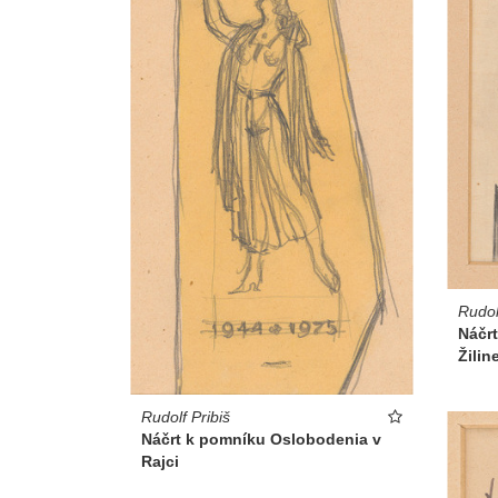
Rudol
Náčr
Žilin
Rudolf Pribiš
Náčrt k pomníku Oslobodenia v
Rajci