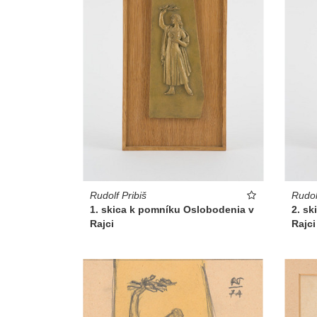
Rudolf Pribiš
Rudol
1. skica k pomníku Oslobodenia v
2. s
Rajci
Rajci