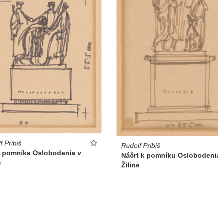
f Pribiš
Rudolf Pribiš
t pomníka Oslobodenia v
Náčrt k pomníku Oslobodeni
e
Žiline