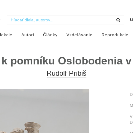
b
u
lekcie
Autori
Články
Vzdelávanie
Reprodukcie
 k pomníku Oslobodenia v 
Rudolf Pribiš
D
M
D