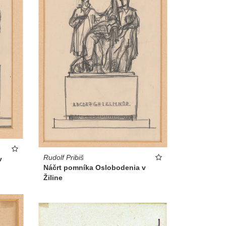
Rudolf Pribiš
v
Náčrt pomníka Oslobodenia v
Žiline