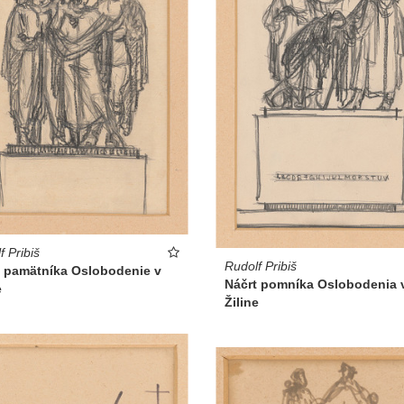
f Pribiš
Rudolf Pribiš
t pamätníka Oslobodenie v
Náčrt pomníka Oslobodenia 
e
Žiline