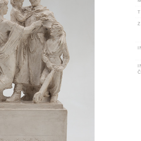
M
T
Z
I
I
Č