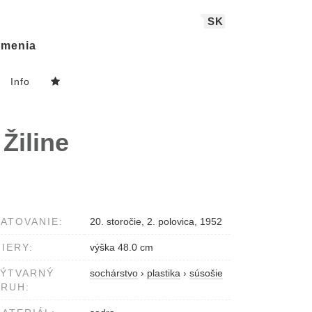
SK
menia
Info
Žiline
ATOVANIE:
20. storočie, 2. polovica, 1952
IERY:
výška 48.0 cm
VÝTVARNÝ
sochárstvo
›
plastika
›
súsošie
RUH: