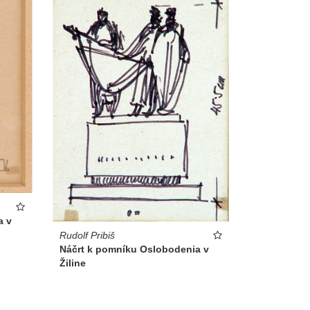
a v
Rudolf Pribiš
Náčrt k pomníku Oslobodenia v
Žiline