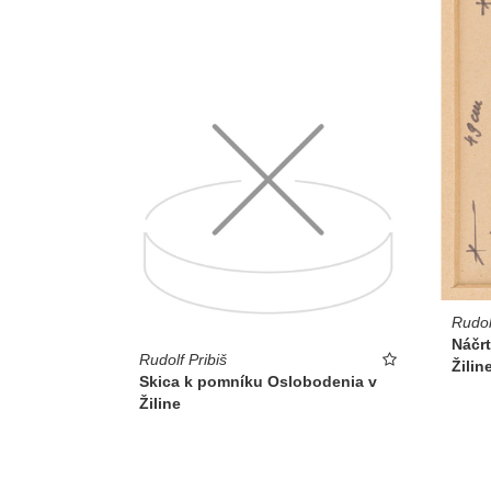
Rudol
Náčr
Rudolf Pribiš
Žilin
Skica k pomníku Oslobodenia v
Žiline