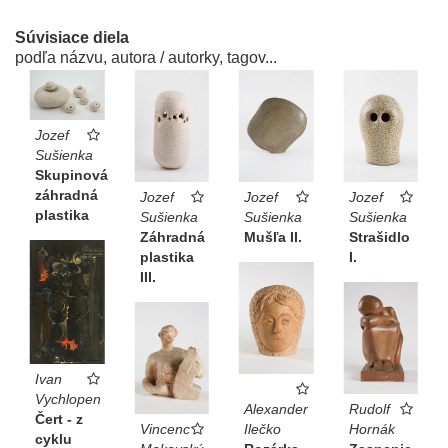
Súvisiace diela
podľa názvu, autora / autorky, tagov...
Jozef
Sušienka
Skupinová
záhradná
Jozef
Jozef
Jozef
plastika
Sušienka
Sušienka
Sušienka
Záhradná
Mušľa II.
Strašidlo
plastika
I.
III.
Ivan
Vychlopen
Alexander
Rudolf
Čert - z
Vincenc
Ilečko
Hornák
cyklu