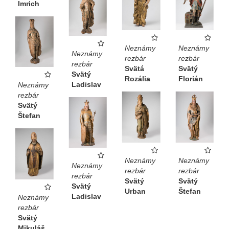
Imrich
Neznámy
Neznámy
Neznámy
rezbár
rezbár
rezbár
Svätá
Svätý
Svätý
Rozália
Florián
Ladislav
Neznámy
rezbár
Svätý
Štefan
Neznámy
Neznámy
Neznámy
rezbár
rezbár
rezbár
Svätý
Svätý
Svätý
Urban
Štefan
Ladislav
Neznámy
rezbár
Svätý
Mikuláš