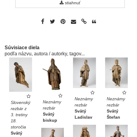
stiahnuť
Súvisiace diela
podľa názvu, autora / autorky, tagov...
Neznámy
Neznámy
Neznámy
Slovenský
rezbár
rezbár
rezbár
rezbár z
Svätý
Svätý
Svätý
3. tretiny
Ladislav
Štefan
biskup
18.
storočia
Svätý