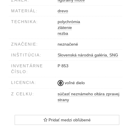
ŽÁNER:
figurálny motív
MATERIÁL:
drevo
TECHNIKA:
polychrómia
zlátenie
rezba
ZNAČENIE:
neznačené
INŠTITÚCIA:
Slovenská národná galéria, SNG
INVENTÁRNE
P 853
ČÍSLO:
LICENCIA:
voľné dielo
Z CELKU:
súčasť neznámeho oltára zpravej
strany
Pridať medzi obľúbené