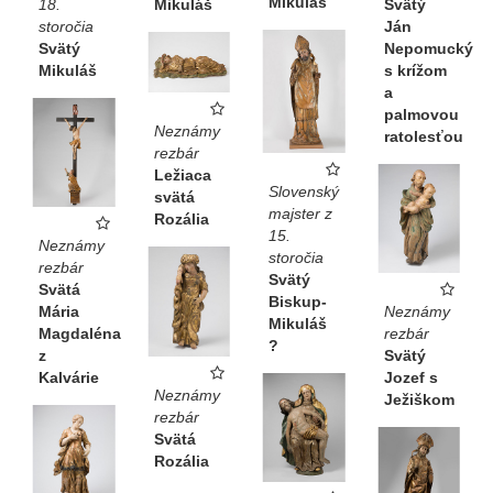
Mikuláš
Mikuláš
18.
Svätý
storočia
Ján
Svätý
Nepomucký
Mikuláš
s krížom
a
palmovou
Neznámy
ratolesťou
rezbár
Ležiaca
Slovenský
svätá
majster z
Rozália
15.
Neznámy
storočia
rezbár
Svätý
Svätá
Biskup-
Mária
Neznámy
Mikuláš
Magdaléna
rezbár
?
z
Svätý
Kalvárie
Jozef s
Neznámy
Ježiškom
rezbár
Svätá
Rozália