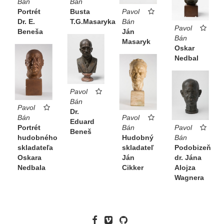
Bán
Bán
Portrét
Busta
Pavol
Dr. E.
T.G.Masaryka
Bán
Pavol
Beneša
Ján
Bán
Masaryk
Oskar
Nedbal
Pavol
Bán
Pavol
Dr.
Bán
Pavol
Eduard
Pavol
Portrét
Bán
Beneš
Bán
hudobného
Hudobný
Podobizeň
skladateľa
skladateľ
dr. Jána
Oskara
Ján
Alojza
Nedbala
Cikker
Wagnera