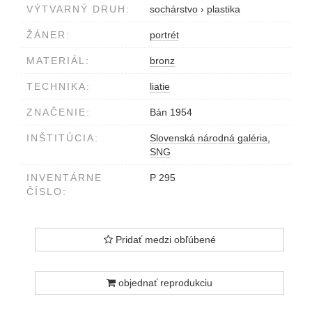
VÝTVARNÝ DRUH:
sochárstvo
›
plastika
ŽÁNER:
portrét
MATERIÁL:
bronz
TECHNIKA:
liatie
ZNAČENIE:
Bán 1954
INŠTITÚCIA:
Slovenská národná galéria,
SNG
INVENTÁRNE
P 295
ČÍSLO:
Pridať medzi obľúbené
objednať reprodukciu