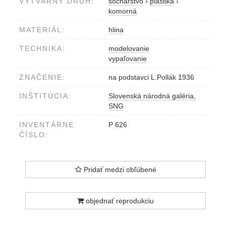
VÝTVARNÝ DRUH:
sochárstvo
›
plastika
›
komorná
MATERIÁL:
hlina
TECHNIKA:
modelovanie
vypaľovanie
ZNAČENIE:
na podstavci L.Pollák 1936
INŠTITÚCIA:
Slovenská národná galéria,
SNG
INVENTÁRNE
P 626
ČÍSLO:
Pridať medzi obľúbené
objednať reprodukciu