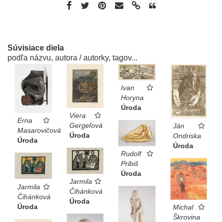
Súvisiace diela
podľa názvu, autora / autorky, tagov...
Ivan
Horyna
Úroda
Viera
Erna
Gergeľová
Ján
Masarovičová
Úroda
Ondriska
Úroda
Úroda
Rudolf
Pribiš
Úroda
Jarmila
Jarmila
Čihánková
Čihánková
Úroda
Úroda
Michal
Škrovina