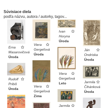
Súvisiace diela
podľa názvu, autora / autorky, tagov...
Ivan
Horyna
Úroda
Viera
Erna
Gergeľová
Ján
Masarovičová
Úroda
Ondriska
Úroda
Úroda
Viera
Gergeľová
Rudolf
Jarmila
Leto
Pribiš
Viera
Čihánková
Úroda
Gergeľová
Úroda
Zima
Jarmila