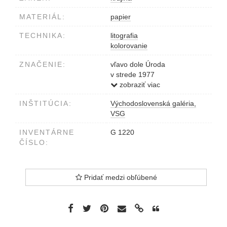
MATERIÁL:
papier
TECHNIKA:
litografia
kolorovanie
ZNAČENIE:
vľavo dole Úroda
v strede 1977
vpravo dole Viera Gergeľová
zobraziť viac
INŠTITÚCIA:
Východoslovenská galéria,
VSG
INVENTÁRNE
G 1220
ČÍSLO:
Pridať medzi obľúbené