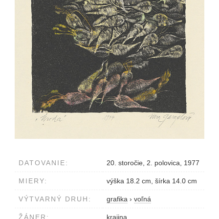
DATOVANIE:
20. storočie, 2. polovica, 1977
MIERY:
výška 18.2 cm, šírka 14.0 cm
VÝTVARNÝ DRUH:
grafika
›
voľná
ŽÁNER:
krajina