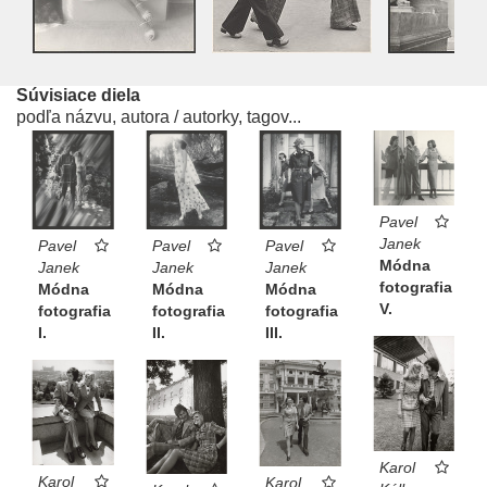
Súvisiace diela
podľa názvu, autora / autorky, tagov...
Pavel
Janek
Pavel
Pavel
Pavel
Módna
Janek
Janek
Janek
fotografia
Módna
Módna
Módna
V.
fotografia
fotografia
fotografia
I.
II.
III.
Karol
Karol
Karol