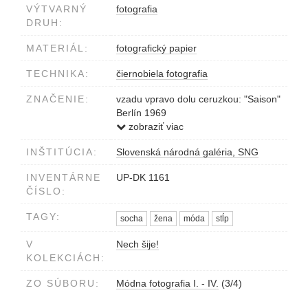
VÝTVARNÝ
fotografia
DRUH:
MATERIÁL:
fotografický papier
TECHNIKA:
čiernobiela fotografia
ZNAČENIE:
vzadu vpravo dolu ceruzkou: "Saison"
Berlín 1969
vzadu v pravom dolnom rohu
zobraziť viac
pečiatkou: Photo © Karol Kállay
INŠTITÚCIA:
Slovenská národná galéria, SNG
Bratislava Czekoslowakia
INVENTÁRNE
UP-DK 1161
ČÍSLO:
TAGY:
socha
žena
móda
stĺp
V
Nech šije!
KOLEKCIÁCH:
ZO SÚBORU:
Módna fotografia I. - IV.
(3/4)