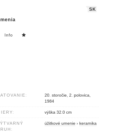
SK
menia
Info
ATOVANIE:
20. storočie, 2. polovica,
1984
IERY:
výška 32.0 cm
VÝTVARNÝ
úžitkové umenie
›
keramika
RUH: