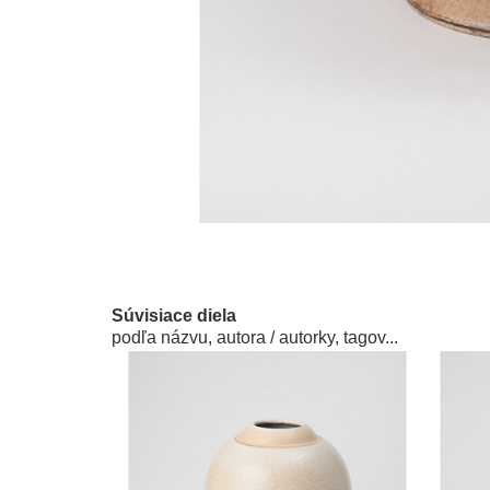
Súvisiace diela
podľa názvu, autora / autorky, tagov...