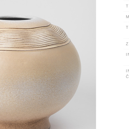
T
M
T
Z
I
I
Č