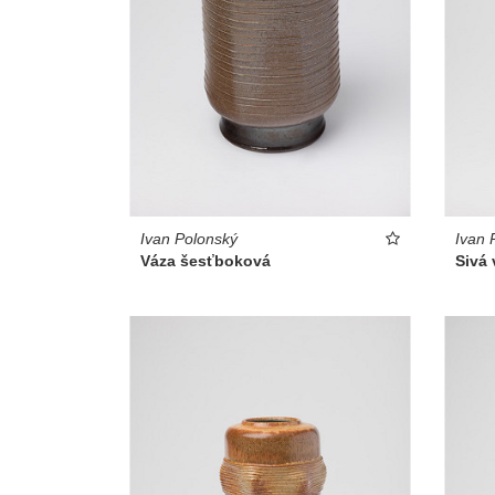
Ivan Polonský
Ivan 
Váza šesťboková
Sivá 