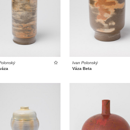
Polonský
Ivan Polonský
váza
Váza Beta