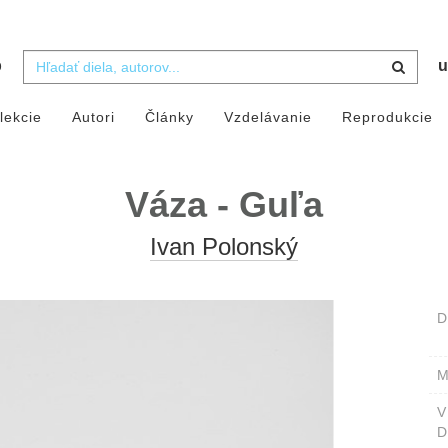
b
u
lekcie
Autori
Články
Vzdelávanie
Reprodukcie
Váza - Guľa
Ivan Polonský
D
M
D