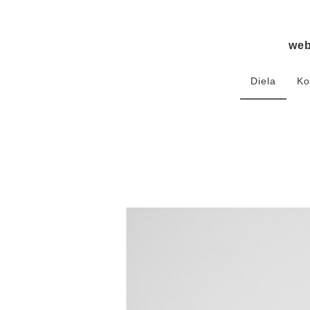
we
Diela
Ko