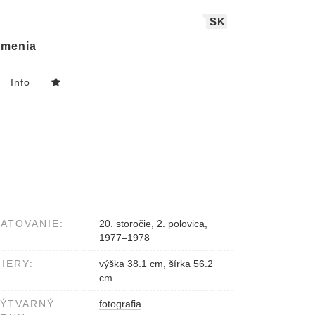
SK
menia
Info
ATOVANIE:
20. storočie, 2. polovica,
1977–1978
IERY:
výška 38.1 cm, šírka 56.2
cm
VÝTVARNÝ
fotografia