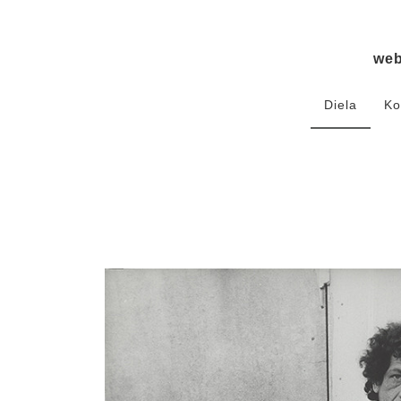
we
Diela
Ko