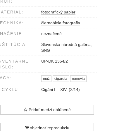
RUH:
ATERIÁL:
fotografický papier
ECHNIKA:
čiernobiela fotografia
NAČENIE:
neznačené
NŠTITÚCIA:
Slovenská národná galéria,
SNG
NVENTÁRNE
UP-DK 1354/2
ÍSLO:
AGY:
muž
cigareta
rómovia
 CYKLU:
Cigáni I. - XIV.
(2/14)
Pridať medzi obľúbené
objednať reprodukciu