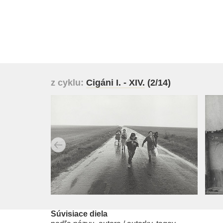
z cyklu:
Cigáni I. - XIV.
(2/14)
Súvisiace diela