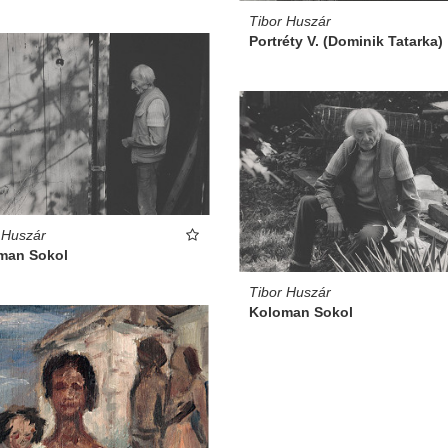
Tibor Huszár
Portréty V. (Dominik Tatarka)
 Huszár
man Sokol
Tibor Huszár
Koloman Sokol