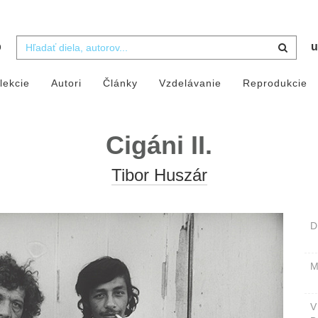
b
u
lekcie
Autori
Články
Vzdelávanie
Reprodukcie
Cigáni II.
Tibor Huszár
D
M