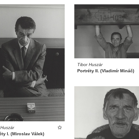
Tibor Huszár
Portréty II. (Vladimír Mináč)
 Huszár
éty I. (Miroslav Válek)