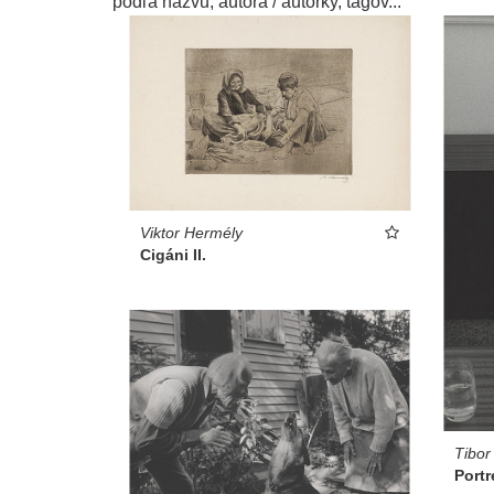
podľa názvu, autora / autorky, tagov...
Viktor Hermély
Cigáni II.
Tibor
Portr