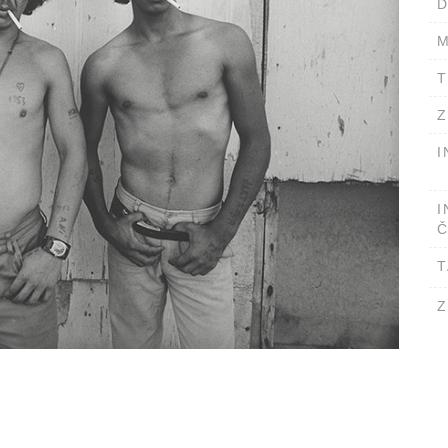
D
M
T
Z
I
I
Č
T
Z