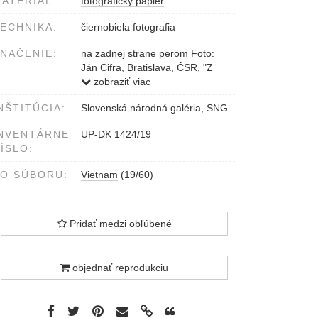
ATERIÁL:
fotografický papier
ECHNIKA:
čiernobiela fotografia
NAČENIE:
na zadnej strane perom Foto:
Ján Cifra, Bratislava, ČSR, "Z
fantazií mora", pečiatka I.
zobraziť viac
mezinárodní výstava umělecké
NŠTITÚCIA:
Slovenská národná galéria, SNG
fotografie Bratislava Praha 1958
- 1959
NVENTÁRNE
UP-DK 1424/19
ÍSLO:
O SÚBORU:
Vietnam
(19/60)
Pridať medzi obľúbené
objednať reprodukciu