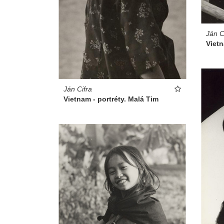
Ján C
Vietn
Ján Cifra
Vietnam - portréty. Malá Tim