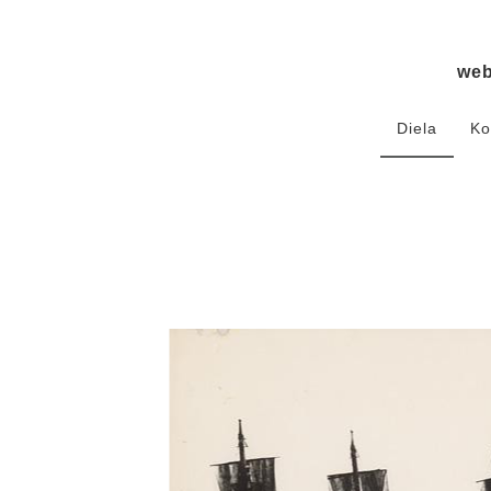
we
Diela
Ko