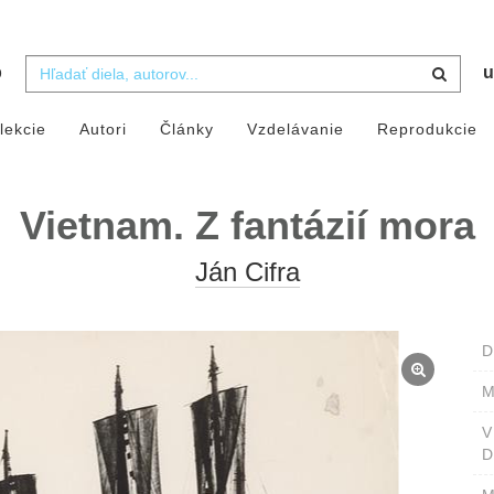
b
u
lekcie
Autori
Články
Vzdelávanie
Reprodukcie
Vietnam. Z fantázií mora
Ján Cifra
D
M
D