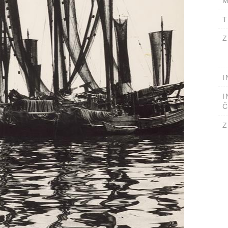
M
T
Z
I
I
Č
Z