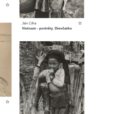
Ján Cifra
Vietnam - portréty. Dievčatko