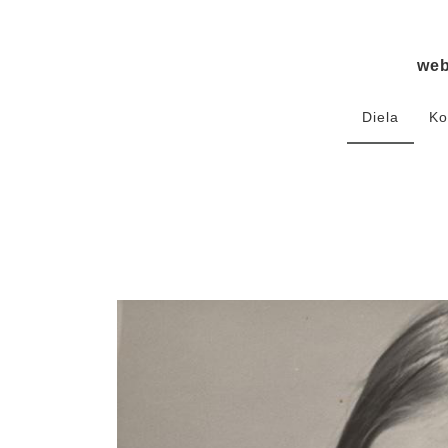
we
Diela
Ko