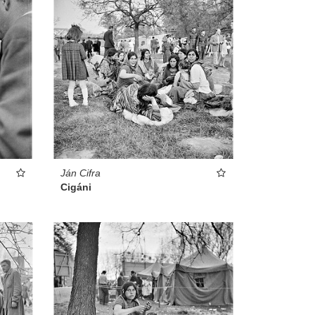
Ján Cifra
Cigáni