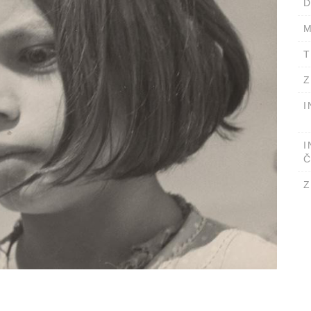
D
M
T
Z
I
I
Č
Z