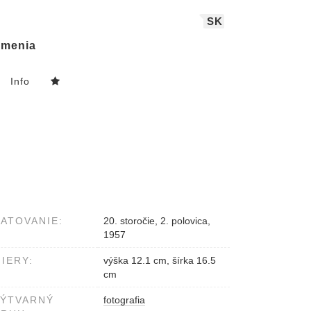
SK
menia
Info
ATOVANIE:
20. storočie, 2. polovica,
1957
IERY:
výška 12.1 cm, šírka 16.5
cm
VÝTVARNÝ
fotografia