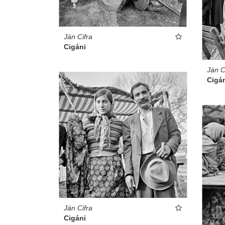
Ján Cifra
Cigáni
Ján C
Cigá
Ján Cifra
Cigáni