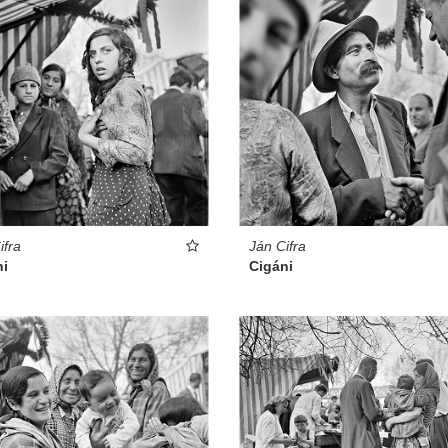
Ján Cifra
ifra
Cigáni
ni