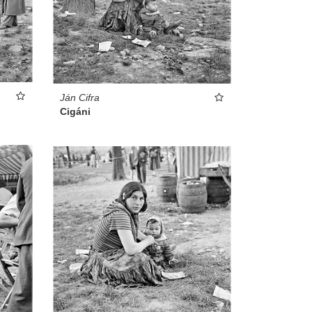
Ján Cifra
Cigáni