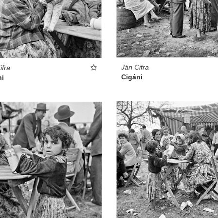
Ján Cifra
ifra
Cigáni
ni