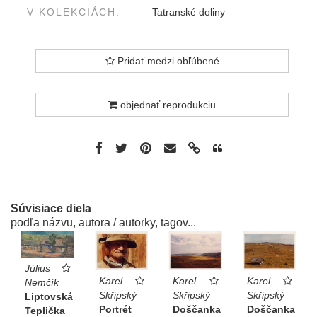
V KOLEKCIÁCH:
Tatranské doliny
Pridať medzi obľúbené
objednať reprodukciu
Súvisiace diela
podľa názvu, autora / autorky, tagov...
Július
Karel
Karel
Karel
Nemčík
Skřipský
Skřipský
Skřipský
Liptovská
Portrét
Doščanka
Doščanka
Teplička