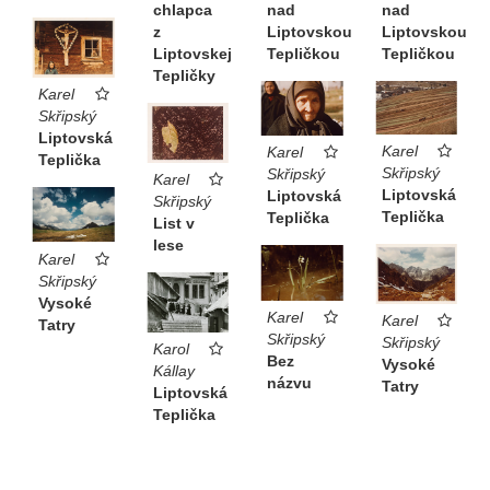
chlapca
nad
nad
z
Liptovskou
Liptovskou
Liptovskej
Tepličkou
Tepličkou
Tepličky
Karel
Skřipský
Liptovská
Karel
Karel
Teplička
Skřipský
Skřipský
Karel
Liptovská
Liptovská
Skřipský
Teplička
Teplička
List v
lese
Karel
Skřipský
Vysoké
Karel
Karel
Tatry
Skřipský
Skřipský
Karol
Bez
Vysoké
Kállay
názvu
Tatry
Liptovská
Teplička