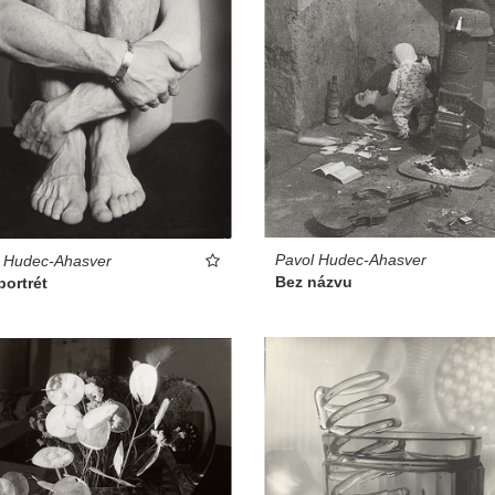
Pavol Hudec-Ahasver
l Hudec-Ahasver
Bez názvu
ortrét