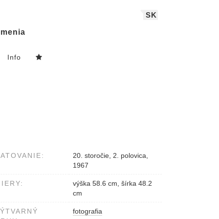
SK
menia
Info
ATOVANIE:
20. storočie, 2. polovica,
1967
IERY:
výška 58.6 cm, šírka 48.2
cm
VÝTVARNÝ
fotografia