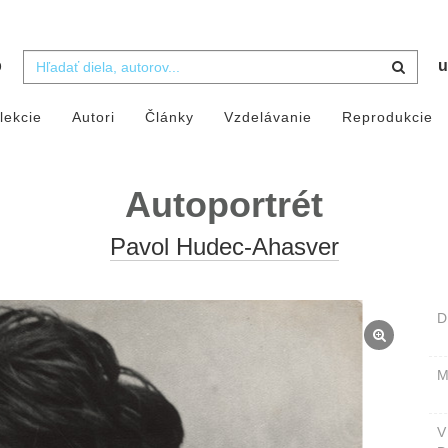
b
u
lekcie
Autori
Články
Vzdelávanie
Reprodukcie
Autoportrét
Pavol Hudec-Ahasver
D
M