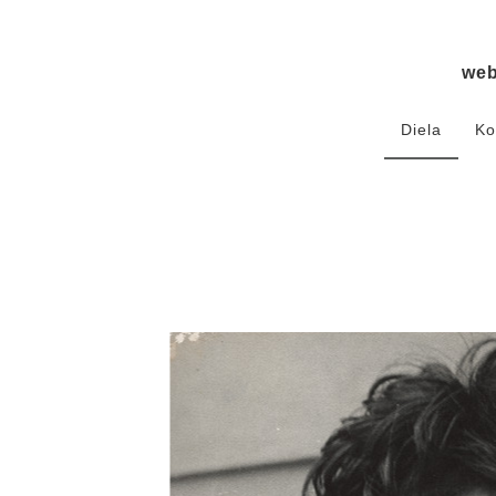
we
Diela
Ko