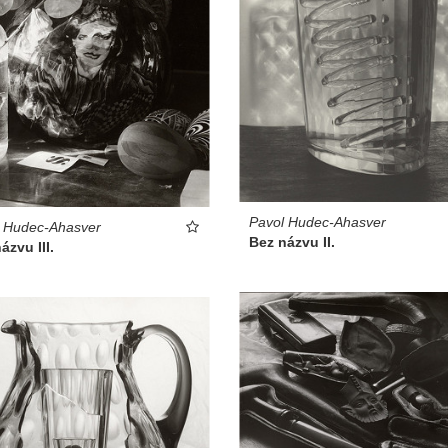
Pavol Hudec-Ahasver
l Hudec-Ahasver
Bez názvu II.
ázvu III.