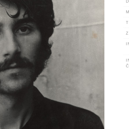
D
M
T
Z
I
I
Č