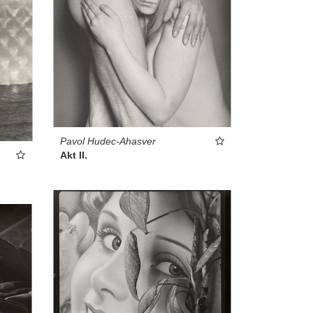
Pavol Hudec-Ahasver
Akt II.