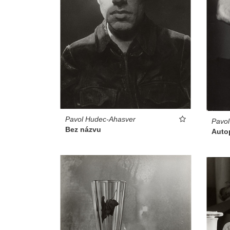
Pavol Hudec-Ahasver
Pavo
Bez názvu
Autop