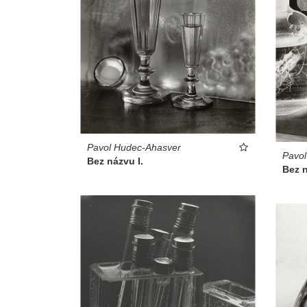
Pavol Hudec-Ahasver
Pavo
Bez názvu I.
Bez n