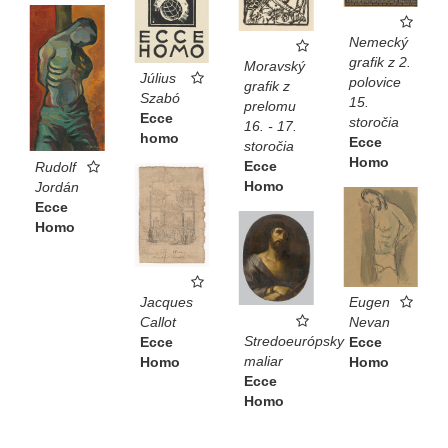
Nemecký
grafik z 2.
Moravský
Július
polovice
grafik z
Szabó
15.
prelomu
Ecce
storočia
16. - 17.
homo
Ecce
storočia
Homo
Ecce
Rudolf
Homo
Jordán
Ecce
Homo
Eugen
Jacques
Nevan
Callot
Stredoeurópsky
Ecce
Ecce
maliar
Homo
Homo
Ecce
Homo