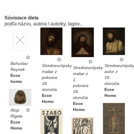
Súvisiace diela
podľa názvu, autora / autorky, tagov...
Bohuslav
Stredoeurópsk
Stredoeurópsky
Stredoeurópsky
Reynek
autor z
maliar z
maliar z
Ecce
19.
polovice
1.
homo
storočia
18.
polovice
Ecce
storočia
18.
Homo
Ecce
storočia
Homo
Ecce
Homo
Alojz
Rigele
Ecce
Homo