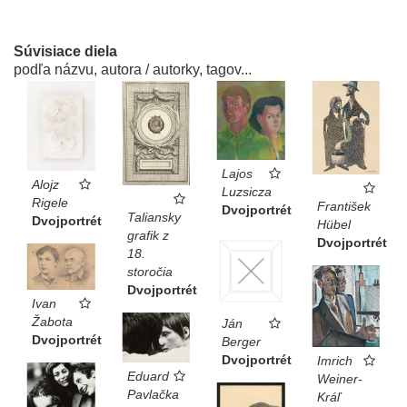
Súvisiace diela
podľa názvu, autora / autorky, tagov...
Lajos
Alojz
Luzsicza
Rigele
František
Dvojportrét
Taliansky
Dvojportrét
Hübel
grafik z
Dvojportrét
18.
storočia
Dvojportrét
Ivan
Žabota
Ján
Dvojportrét
Berger
Dvojportrét
Imrich
Eduard
Weiner-
Pavlačka
Kráľ