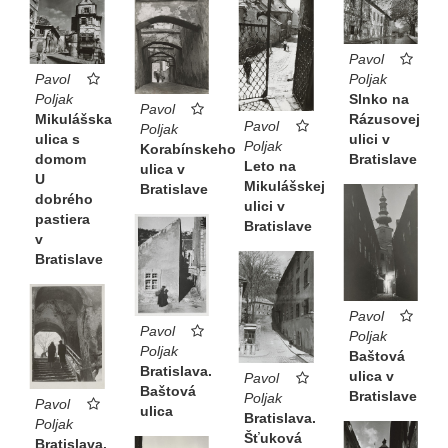
Pavol
Poljak
Pavol
Slnko na
Poljak
Pavol
Rázusovej
Mikulášska
Pavol
Poljak
ulici v
ulica s
Poljak
Korabínskeho
Bratislave
domom
Leto na
ulica v
U
Mikulášskej
Bratislave
dobrého
ulici v
pastiera
Bratislave
v
Bratislave
Pavol
Pavol
Poljak
Poljak
Baštová
Bratislava.
ulica v
Pavol
Baštová
Bratislave
Poljak
Pavol
ulica
Bratislava.
Poljak
Šťuková
Bratislava.