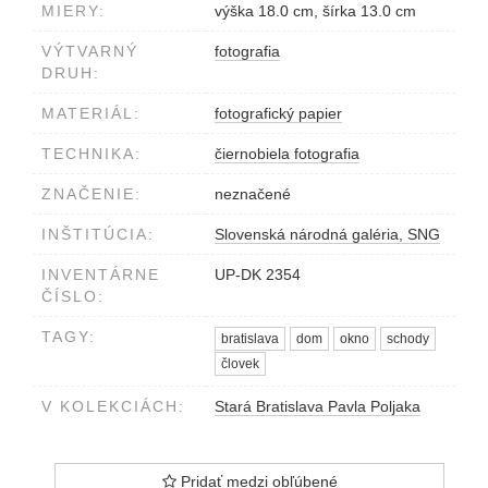
MIERY:
výška 18.0 cm, šírka 13.0 cm
VÝTVARNÝ
fotografia
DRUH:
MATERIÁL:
fotografický papier
TECHNIKA:
čiernobiela fotografia
ZNAČENIE:
neznačené
INŠTITÚCIA:
Slovenská národná galéria, SNG
INVENTÁRNE
UP-DK 2354
ČÍSLO:
TAGY:
bratislava
dom
okno
schody
človek
V KOLEKCIÁCH:
Stará Bratislava Pavla Poljaka
Pridať medzi obľúbené