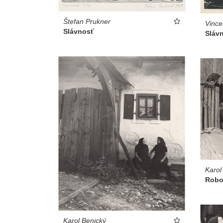
Štefan Prukner
Vince
Slávnosť
Sláv
Karol
Robot
Karol Benický