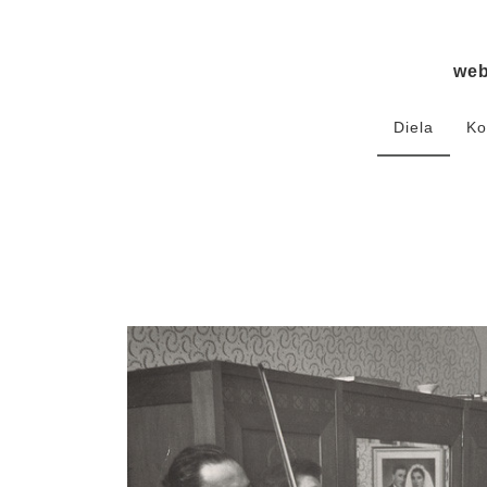
we
Diela
Ko