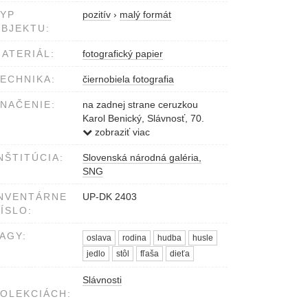
YP
pozitív
›
malý formát
BJEKTU:
ATERIÁL:
fotografický papier
ECHNIKA:
čiernobiela fotografia
NAČENIE:
na zadnej strane ceruzkou
Karol Benický, Slávnosť, 70.
roky, Zo série
zobraziť viac
NŠTITÚCIA:
Slovenská národná galéria,
SNG
NVENTÁRNE
UP-DK 2403
ÍSLO:
AGY:
oslava
rodina
hudba
husle
jedlo
stôl
fľaša
dieťa
Slávnosti
OLEKCIÁCH: