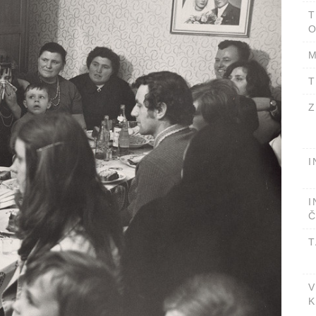
T
O
M
T
Z
I
I
Č
T
V
K