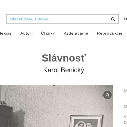
b
u
lekcie
Autori
Články
Vzdelávanie
Reprodukcie
Slávnosť
Karol Benický
D
M
D