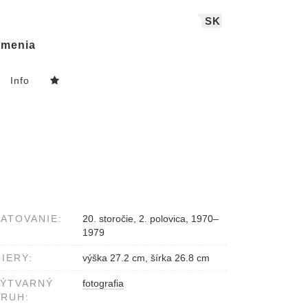
SK
menia
Info
ATOVANIE:
20. storočie, 2. polovica, 1970–
1979
IERY:
výška 27.2 cm, šírka 26.8 cm
VÝTVARNÝ
fotografia
RUH: