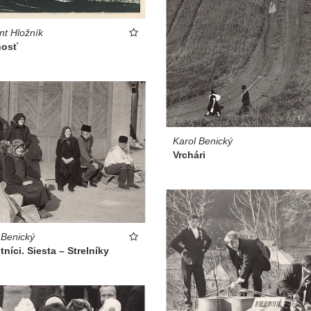
nt Hložník
nosť
Karol Benický
Vrchári
 Benický
níci. Siesta – Strelníky