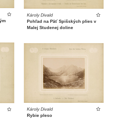
Károly Divald
kým
Pohľad na Päť Spišských plies v
Malej Studenej doline
Károly Divald
Rybie pleso