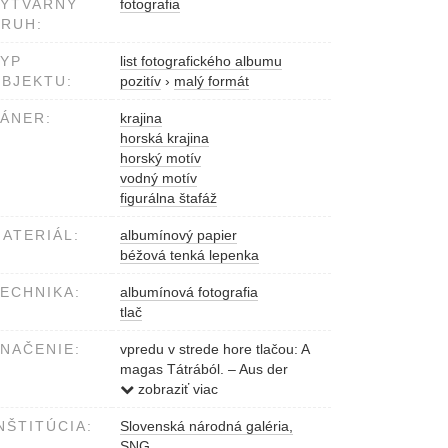
VÝTVARNÝ
fotografia
RUH:
YP
list fotografického albumu
BJEKTU:
pozitív
›
malý formát
ÁNER:
krajina
horská krajina
horský motív
vodný motív
figurálna štafáž
ATERIÁL:
albumínový papier
béžová tenká lepenka
ECHNIKA:
albumínová fotografia
tlač
NAČENIE:
vpredu v strede hore tlačou: A
magas Tátrából. – Aus der
Hohen Tátra.
zobraziť viac
vpredu pod fotografiou tlačou:
NŠTITÚCIA:
Slovenská národná galéria,
Minden utánzás tilos. Divald
SNG