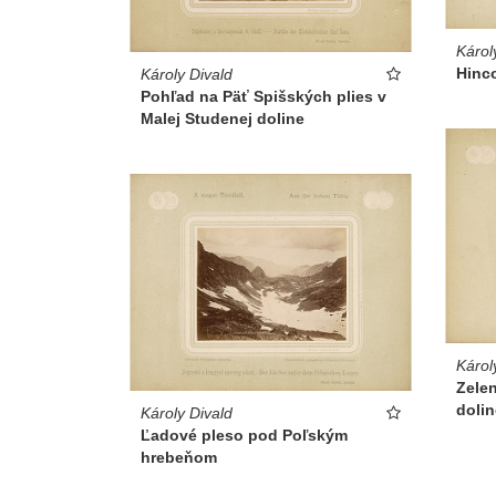
Károl
Hinc
Károly Divald
Pohľad na Päť Spišských plies v
Malej Studenej doline
Károl
Zelen
dolin
Károly Divald
Ľadové pleso pod Poľským
hrebeňom