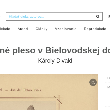
b
u
lekcie
Autori
Články
Vzdelávanie
Reprodukcie
né pleso v Bielovodskej d
Károly Divald
D
M