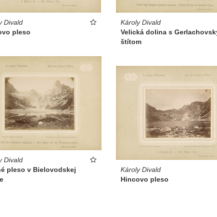
Károly Divald
y Divald
Velická dolina s Gerlachovs
ovo pleso
štítom
y Divald
Károly Divald
é pleso v Bielovodskej
Hincovo pleso
e