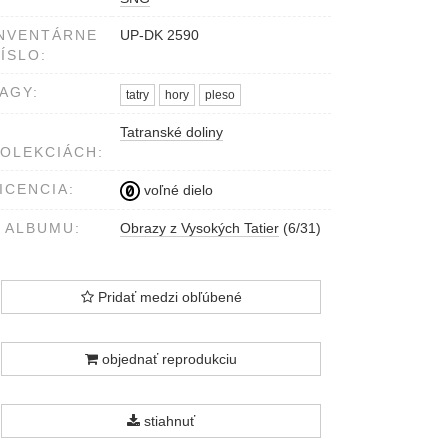
Károly, Eperjes. Vervielfältigung
vorbehalten.
NVENTÁRNE
UP-DK 2590
vpredu v strede dolu tlačou: A
ÍSLO:
zöld tó a fehérpataki völgyben.
Der grüne See im
AGY:
tatry
hory
pleso
Weisswasserthale. 1887.
vpredu v strede dolu pečiatkou:
Tatranské doliny
Bibliothèque Harmant
OLEKCIÁCH:
vpredu v pravom dolnom rohu
ceruzkou: 5
ICENCIA:
voľné dielo
 ALBUMU:
Obrazy z Vysokých Tatier
(6/31)
Pridať medzi obľúbené
objednať reprodukciu
stiahnuť