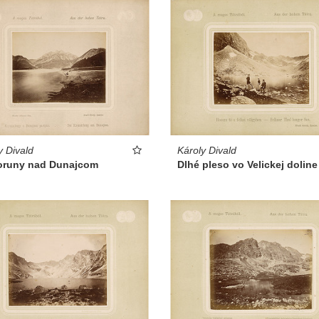
y Divald
Károly Divald
Koruny nad Dunajcom
Dlhé pleso vo Velickej doline