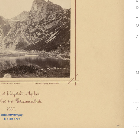
D
T
O
Ž
M
T
Z
I