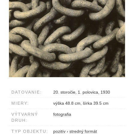
DATOVANIE:
20. storočie, 1. polovica, 1930
MIERY:
výška 48.8 cm, šírka 39.5 cm
VÝTVARNÝ
fotografia
DRUH:
TYP OBJEKTU:
pozitív
›
stredný formát