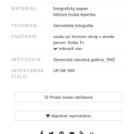
MATERIÁL:
fotografický papier
béžová hrubá lepenka
TECHNIKA:
čiernobiela fotografia
ZNAČENIE:
vzadu pri hornom okraji v strede
perom: Kollar Fr.
vzadu v pravom dolnom rohu
zobraziť viac
ceruzkou: 61 (1930)
INŠTITÚCIA:
Slovenská národná galéria, SNG
INVENTÁRNE
UP-DK 389
ČÍSLO:
Pridať medzi obľúbené
objednať reprodukciu