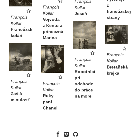
François
z
François
Kollar
francúzskej
Kollar
Jeseň
François
strany
Vojvoda
Kollar
z Kentu a
Francúzski
princezná
kolári
Marina
François
François
Kollar
Kollar
Bretaňská
Robotníci
krajka
pri
François
François
odchode
Kollar
Kollar
do práce
Zašlá
Ruky
na more
minulosť
pani
Chanel