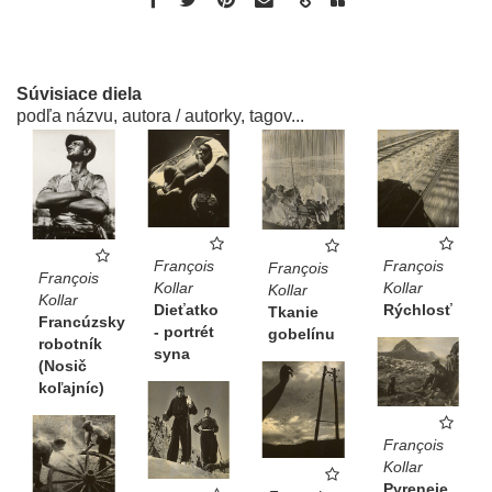
Súvisiace diela
podľa názvu, autora / autorky, tagov...
François
François
François
François
Kollar
Kollar
Kollar
Kollar
Dieťatko
Rýchlosť
Tkanie
Francúzsky
- portrét
gobelínu
robotník
syna
(Nosič
koľajníc)
François
Kollar
Pyreneje