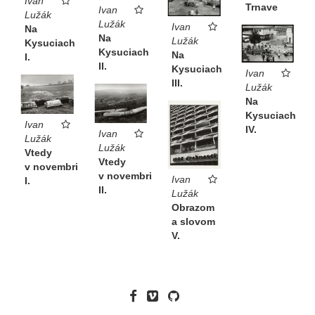
Ivan
Trnave
Ivan
Lužák
Lužák
Ivan
Na
Na
Lužák
Kysuciach
Kysuciach
Na
I.
II.
Kysuciach
Ivan
III.
Lužák
Na
Kysuciach
Ivan
IV.
Ivan
Lužák
Lužák
Vtedy
Vtedy
v novembri
v novembri
Ivan
I.
II.
Lužák
Obrazom
a slovom
V.