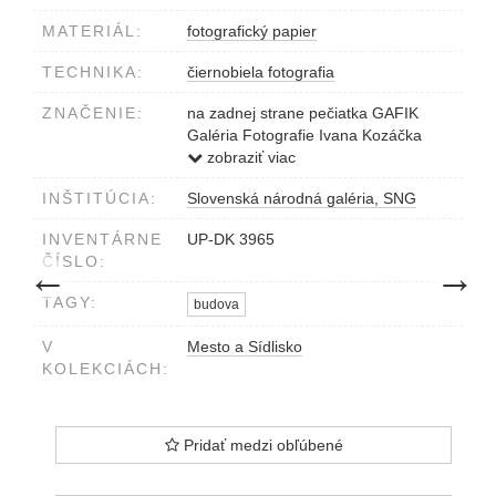
MATERIÁL:
fotografický papier
TECHNIKA:
čiernobiela fotografia
ZNAČENIE:
na zadnej strane pečiatka GAFIK
Galéria Fotografie Ivana Kozáčka
Bratislava, pečiatka Zväz slovenských
zobraziť viac
fotografov, Président: Ivan Kozáček,
INŠTITÚCIA:
Slovenská národná galéria, SNG
Murgašova 5, 801 00 Bratislava,
ČSSR, ceruzkou Obchodný dom 3,
INVENTÁRNE
UP-DK 3965
pečiatka Foto Ivan Lužák, Ing.,
ČÍSLO:
predchádzajúce dielo
nasledujú
←
→
Púpavová 2, 841 04 Bratislava,
ceruzkou 3, strojom na prilepenom
TAGY:
budova
páse papiera Ing. Ivan Lužák, MZSF:
"Obchodný dom - 2"
V
Mesto a Sídlisko
KOLEKCIÁCH:
Pridať medzi obľúbené