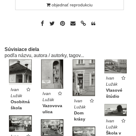
objednať reprodukciu
Súvisiace diela
podľa názvu, autora / autorky, tagov...
Ivan
Lužák
Ivan
Vlasové
Ivan
Lužák
štúdio
Lužák
Ivan
Osobitná
Vazovova
Lužák
škola
ulica
Dom
krásy
Ivan
Lužák
Škola v