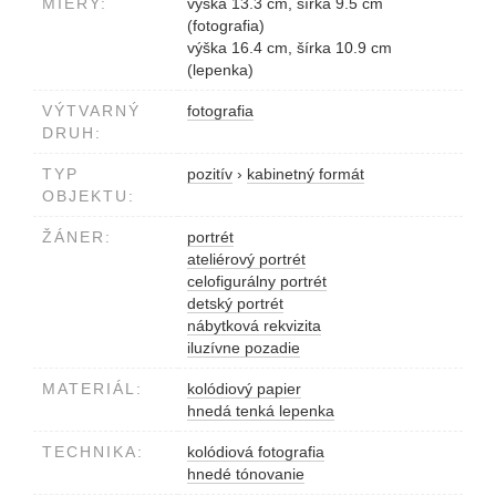
MIERY:
výška 13.3 cm, šírka 9.5 cm
(fotografia)
výška 16.4 cm, šírka 10.9 cm
(lepenka)
VÝTVARNÝ
fotografia
DRUH:
TYP
pozitív
›
kabinetný formát
OBJEKTU:
ŽÁNER:
portrét
ateliérový portrét
celofigurálny portrét
detský portrét
nábytková rekvizita
iluzívne pozadie
MATERIÁL:
kolódiový papier
hnedá tenká lepenka
TECHNIKA:
kolódiová fotografia
hnedé tónovanie