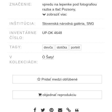
ZNAČENIE:
vpredu na lepenke pod fotografiou
razba a tlač Pozsony,
Photographisches Atelier
zobraziť viac
Morgenstern, Venturi
INŠTITÚCIA:
Slovenská národná galéria, SNG
INVENTÁRNE
UP-DK 4648
ČÍSLO:
TAGY:
dievča
stolička
portrét
V
Ó Šaty!
KOLEKCIÁCH:
Pridať medzi obľúbené
objednať reprodukciu