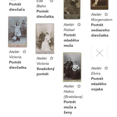
Ede
Portrét
Blaho
dievčaťa
Portrét
Ateliér
dievčatka
Morgenstern
Ateliér
Portrét
Rafael
sediaceho
Portrét
dievčatka
mladého
muža
Ateliér
Victoria
Ateliér
Portrét
Victoria
dievčatka
Ateliér
Svadobný
Elvíra
portrét
Portrét
mladého
Ateliér
vojaka
Helios
(Bratislava)
Portrét
muža a
ženy