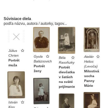
Súvisiace diela
podľa názvu, autora / autorky, tagov...
Július
Chrien
Gyula
Ateliér
Béla
Portrét
Balázsovich
Helios
Rasofszky
muža
Portrét
(Levoča)
Portrét
ženy
Milostivá
dievčatka
socha
v šatách
Panny
na sväté
Márie
prijímanie
István
Kiss