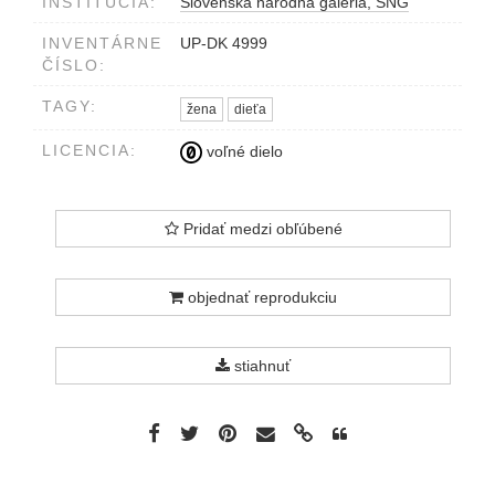
INŠTITÚCIA:
Slovenská národná galéria, SNG
Prag alter Postgasse 1013/I
INVENTÁRNE
UP-DK 4999
ČÍSLO:
TAGY:
žena
dieťa
LICENCIA:
voľné dielo
Pridať medzi obľúbené
objednať reprodukciu
stiahnuť