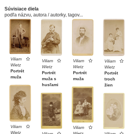
Súvisiace diela
podľa názvu, autora / autorky, tagov...
Viliam
Viliam
Viliam
Viliam
Wietz
Wietz
Wietz
Wietz
Portrét
Portrét
Portrét
Portrét
muža
muža
muža s
troch
husľami
žien
Viliam
Viliam
Wietz
Wietz
Viliam
Viliam