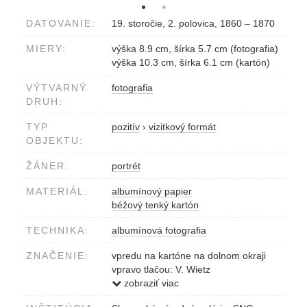
DATOVANIE:
19. storočie, 2. polovica, 1860 – 1870
MIERY:
výška 8.9 cm, šírka 5.7 cm (fotografia)
výška 10.3 cm, šírka 6.1 cm (kartón)
VÝTVARNÝ
fotografia
DRUH:
TYP
pozitív
›
vizitkový formát
OBJEKTU:
ŽÁNER:
portrét
MATERIÁL:
albumínový papier
béžový tenký kartón
TECHNIKA:
albumínová fotografia
ZNAČENIE:
vpredu na kartóne na dolnom okraji
vpravo tlačou: V. Wietz
vzadu v strede tlačou: V. Wietz
zobraziť viac
Fotograf v Praze v st. poštovské ulici