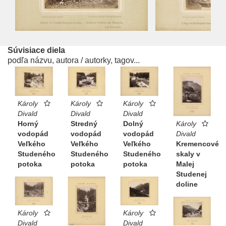
Súvisiace diela
podľa názvu, autora / autorky, tagov...
Károly
Károly
Károly
Divald
Divald
Divald
Horný
Stredný
Dolný
Károly
vodopád
vodopád
vodopád
Divald
Veľkého
Veľkého
Veľkého
Kremencové
Studeného
Studeného
Studeného
skaly v
potoka
potoka
potoka
Malej
Studenej
doline
Károly
Károly
Divald
Divald