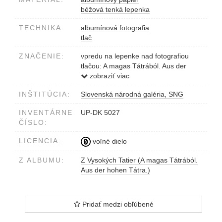
béžová tenká lepenka
TECHNIKA:
albumínová fotografia
tlač
ZNAČENIE:
vpredu na lepenke nad fotografiou
tlačou: A magas Tátrából. Aus der
hohen Tátra.
zobraziť viac
vpredu na lepenke pod fotografiou
INŠTITÚCIA:
Slovenská národná galéria, SNG
tlačou: Minden utánzas tilos. Divald
Károly, Eperjes. Középorom a nagy
INVENTÁRNE
UP-DK 5027
tarpataki völgy felől. Mitlgrad vom
ČÍSLO:
Grosskohlbacher Thale aus.
LICENCIA:
voľné dielo
Z ALBUMU:
Z Vysokých Tatier (A magas Tátrából.
Aus der hohen Tátra.)
Pridať medzi obľúbené