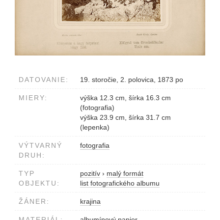
DATOVANIE:
19. storočie, 2. polovica, 1873 po
MIERY:
výška 12.3 cm, šírka 16.3 cm
(fotografia)
výška 23.9 cm, šírka 31.7 cm
(lepenka)
VÝTVARNÝ
fotografia
DRUH:
TYP
pozitív
›
malý formát
OBJEKTU:
list fotografického albumu
ŽÁNER:
krajina
MATERIÁL:
albumínový papier