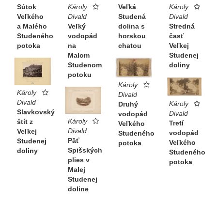
Sútok
Veľká
Károly
Károly
Veľkého
Studená
Divald
Divald
a Malého
dolina s
Veľký
Stredná
Studeného
horskou
vodopád
časť
potoka
chatou
na
Veľkej
Malom
Studenej
Studenom
doliny
potoku
Károly
Károly
Divald
Divald
Károly
Druhý
Slavkovský
Divald
vodopád
Károly
štít z
Tretí
Veľkého
Divald
Veľkej
vodopád
Studeného
Päť
Studenej
Veľkého
potoka
Spišských
doliny
Studeného
plies v
potoka
Malej
Studenej
doline