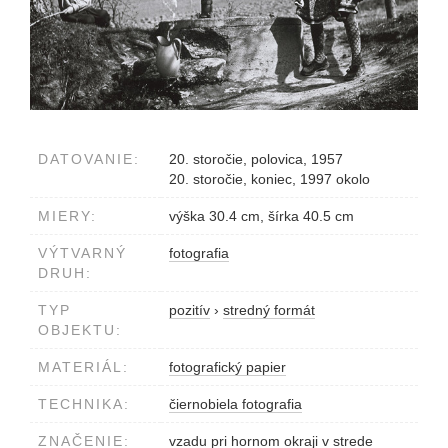
DATOVANIE:
20. storočie, polovica, 1957
20. storočie, koniec, 1997 okolo
MIERY:
výška 30.4 cm, šírka 40.5 cm
VÝTVARNÝ
fotografia
DRUH:
TYP
pozitív
›
stredný formát
OBJEKTU:
MATERIÁL:
fotografický papier
TECHNIKA:
čiernobiela fotografia
ZNAČENIE:
vzadu pri hornom okraji v strede