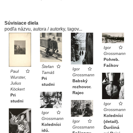
Súvisiace diela
podľa názvu, autora / autorky, tagov...
Igor
Grossmann
Pohreb.
Fačkov
Štefan
Igor
Paul
Tamáš
Grossmann
Wurster,
Pri
Babský
Julius
studni
rozhovor.
Köckert
Rajec
Pri
studni
Igor
Grossmann
Igor
Koledníci
Grossmann
Igor
(detail).
Koledníci
Grossmann
Ďurčiná
idú.