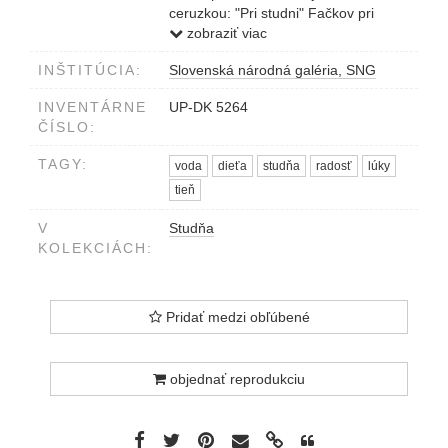
ceruzkou: "Pri studni" Fačkov pri
Rajci, 1957
zobraziť viac
INŠTITÚCIA:
Slovenská národná galéria, SNG
INVENTÁRNE
UP-DK 5264
ČÍSLO:
TAGY:
voda
dieťa
studňa
radosť
lúky
tieň
V
Studňa
KOLEKCIÁCH:
Pridať medzi obľúbené
objednať reprodukciu