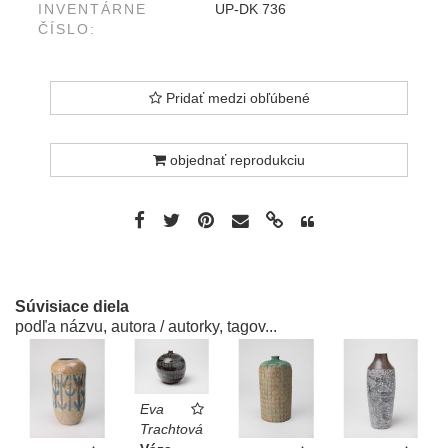
INVENTÁRNE
UP-DK 736
ČÍSLO:
Pridať medzi obľúbené
objednať reprodukciu
Súvisiace diela
podľa názvu, autora / autorky, tagov...
Eva
Trachtová