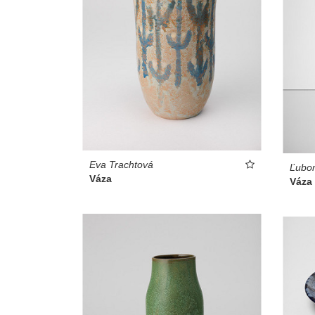
Eva Trachtová
Ľubom
Váza
Váza