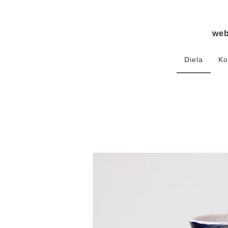
we
Diela
Ko