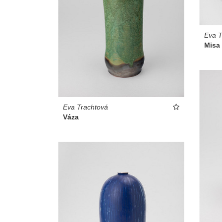
Eva T
Misa
Eva Trachtová
Váza