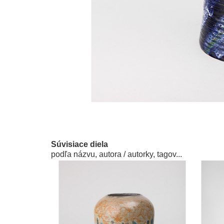
Súvisiace diela
podľa názvu, autora / autorky, tagov...