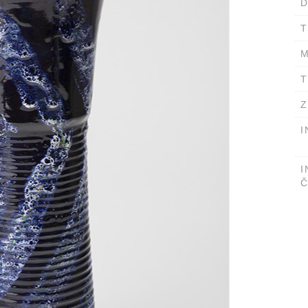
D
T
M
T
Z
I
I
Č