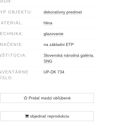
RUH:
YP OBJEKTU:
dekoratívny predmet
ATERIÁL:
hlina
ECHNIKA:
glazovanie
NAČENIE:
na základni ETP
NŠTITÚCIA:
Slovenská národná galéria,
SNG
NVENTÁRNE
UP-DK 734
ÍSLO:
Pridať medzi obľúbené
objednať reprodukciu