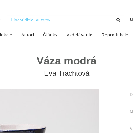
b
u
lekcie
Autori
Články
Vzdelávanie
Reprodukcie
Váza modrá
Eva Trachtová
D
M