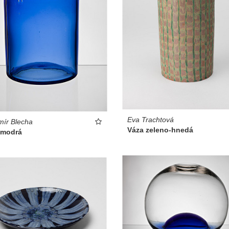
Eva Trachtová
ír Blecha
Váza zeleno-hnedá
 modrá