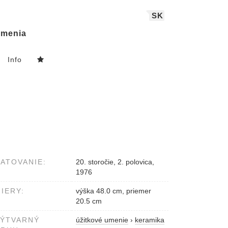
SK
menia
Info
ATOVANIE:
20. storočie, 2. polovica,
1976
IERY:
výška 48.0 cm, priemer
20.5 cm
VÝTVARNÝ
úžitkové umenie
›
keramika