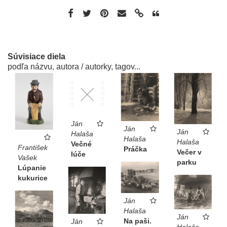
Súvisiace diela
podľa názvu, autora / autorky, tagov...
Ján
Ján
Ján
Halaša
Halaša
Halaša
Večné
František
Práčka
Večer v
lúče
Vašek
parku
Lúpanie
kukurice
Ján
Halaša
Ján
Na paši.
Ján
Halaša