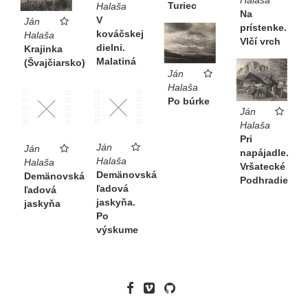
Turiec
Halaša
Na
V
Ján
prístenke.
kováčskej
Halaša
Vlčí vrch
dielni.
Krajinka
Malatiná
(Švajčiarsko)
Ján
Halaša
Po búrke
Ján
Halaša
Pri
Ján
Ján
napájadle.
Halaša
Halaša
Vršatecké
Demänovská
Demänovská
Podhradie
ľadová
ľadová
jaskyňa.
jaskyňa
Po
výskume