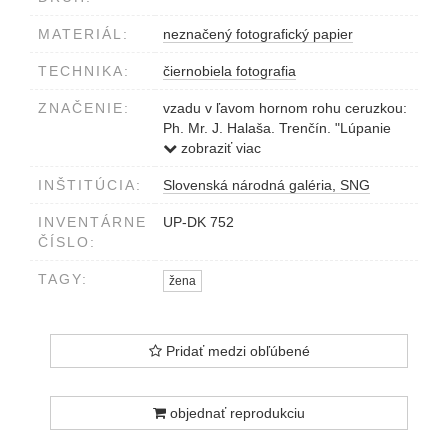
MATERIÁL:
neznačený fotografický papier
TECHNIKA:
čiernobiela fotografia
ZNAČENIE:
vzadu v ľavom hornom rohu ceruzkou:
Ph. Mr. J. Halaša. Trenčín. "Lúpanie
kukurice" 1938
zobraziť viac
vzadu v ľavom hornom rohu ceruzkou:
INŠTITÚCIA:
Slovenská národná galéria, SNG
Ján Halaša
INVENTÁRNE
UP-DK 752
ČÍSLO:
TAGY:
žena
Pridať medzi obľúbené
objednať reprodukciu