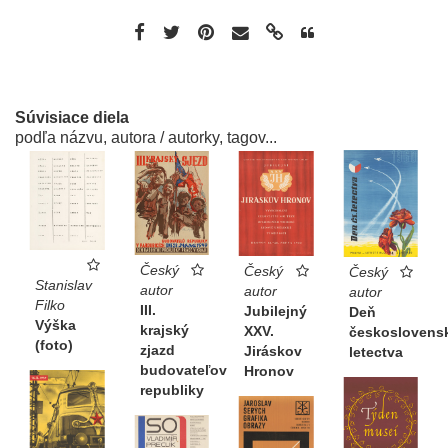
Súvisiace diela
podľa názvu, autora / autorky, tagov...
Český
Český
Český
Stanislav
autor
autor
autor
Filko
III.
Jubilejný
Deň
Výška
krajský
XXV.
českoslovens
(foto)
zjazd
Jiráskov
letectva
budovateľov
Hronov
republiky