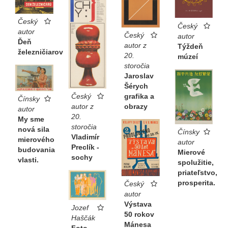
Český
Český
autor
Český
autor
Ďeň
autor z
Týždeň
železničiarov
20.
múzeí
storočia
Jaroslav
Šérych
Český
grafika a
Čínsky
autor z
obrazy
autor
20.
My sme
storočia
nová sila
Čínsky
Vladimír
mierového
autor
Preclík -
budovania
Mierové
sochy
vlasti.
spolužitie,
priateľstvo,
prosperita.
Český
autor
Výstava
Jozef
50 rokov
Haščák
Mánesa
Foto