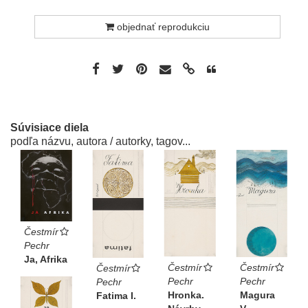
objednať reprodukciu
Súvisiace diela
podľa názvu, autora / autorky, tagov...
Čestmír
Pechr
Ja, Afrika
Čestmír
Čestmír
Čestmír
Pechr
Pechr
Pechr
Hronka.
Magura
Fatima I.