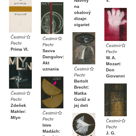
Návrhy
V.
na
obalový
dizajn
cigariet
Čestmír
Čestmír
Pechr
Pechr
Čestmír
Prima VI.
Savva
Pechr
Dangulov:
W. A.
Akt
Mozart:
Čestmír
uznania
Don
Pechr
Giovanni
Bertolt
Brecht:
Čestmír
Matka
Pechr
Guráž a
Zdeňek
jej deti
Mahler:
Čestmír
Mlyn
Pechr
Čestmír
Imre
Pechr
Madách:
J. G.