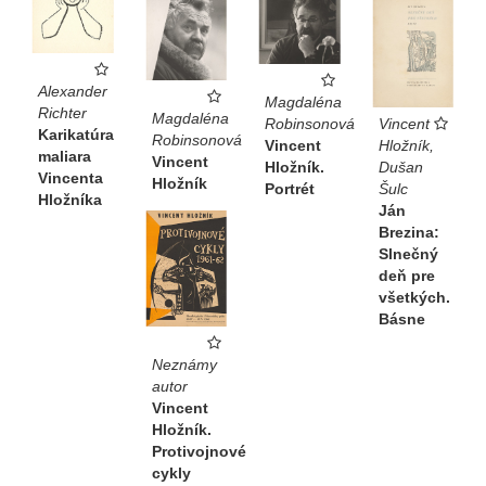
Alexander
Magdaléna
Richter
Magdaléna
Robinsonová
Vincent
Karikatúra
Robinsonová
Vincent
Hložník,
maliara
Vincent
Hložník.
Dušan
Vincenta
Hložník
Portrét
Šulc
Hložníka
Ján
Brezina:
Slnečný
deň pre
všetkých.
Básne
Neznámy
autor
Vincent
Hložník.
Protivojnové
cykly