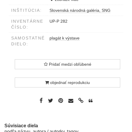
INŠTITÚCIA:
Slovenská národná galéria, SNG
INVENTÁRNE
UP-P 282
ČÍSLO:
SAMOSTATNÉ
plagát k výstave
DIELO:
Pridať medzi obľúbené
objednať reprodukciu
Súvisiace diela
podľa názvu, autora / autorky, tagov...