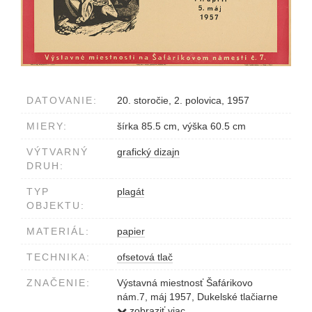
DATOVANIE:
20. storočie, 2. polovica, 1957
MIERY:
šírka 85.5 cm, výška 60.5 cm
VÝTVARNÝ
grafický dizajn
DRUH:
TYP
plagát
OBJEKTU:
MATERIÁL:
papier
TECHNIKA:
ofsetová tlač
ZNAČENIE:
Výstavná miestnosť Šafárikovo
nám.7, máj 1957, Dukelské tlačiarne
Prešov
zobraziť viac