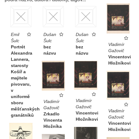
Emil
Dušan
Dušan
Šulc
Šulc
Šulc
Vladimír
Portrét
bez
bez
Gažovič
Alexandra
názvu
názvu
Vincentovi
Lannera,
Hložníkovi
starosty
Košíř a
majitele
pivovaru,
v
uniformě
Vladimír
Vladimír
sboru
Gažovič
Gažovič
měšťanských
Vladimír
Vincentovi
Zrkadlo
granátníků
Gažovič
Hložníkovi
Vincenta
Vincentovi
Hložníka
Hložníkovi