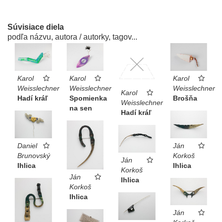
Súvisiace diela
podľa názvu, autora / autorky, tagov...
Karol
Karol
Karol
Weisslechner
Weisslechner
Weisslechner
Karol
Hadí kráľ
Spomienka
Brošňa
Weisslechner
na sen
Hadí kráľ
Daniel
Ján
Brunovský
Korkoš
Ján
Ihlica
Ihlica
Korkoš
Ján
Ihlica
Korkoš
Ihlica
Ján