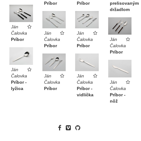
Príbor
Príbor
prelisovaným
držadlom
Ján
Čalovka
Ján
Ján
Príbor
Čalovka
Čalovka
Ján
Príbor
Príbor
Čalovka
Príbor
Ján
Čalovka
Ján
Ján
Príbor -
Čalovka
Čalovka
Ján
lyžica
Príbor
Príbor -
Čalovka
vidlička
Príbor -
nôž