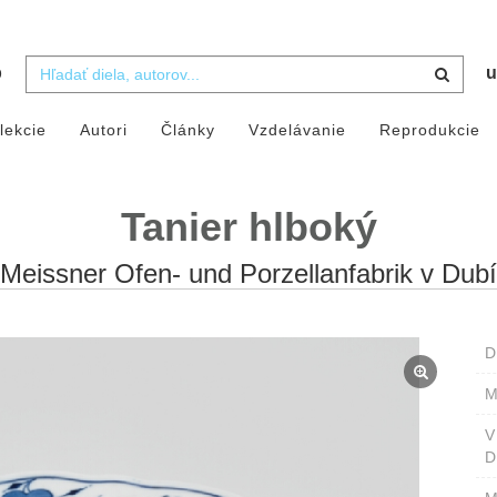
b
u
lekcie
Autori
Články
Vzdelávanie
Reprodukcie
Tanier hlboký
Meissner Ofen- und Porzellanfabrik v Dubí
D
M
D