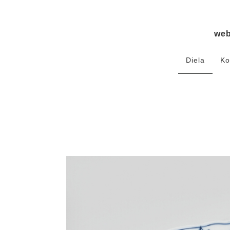
we
Diela
Ko