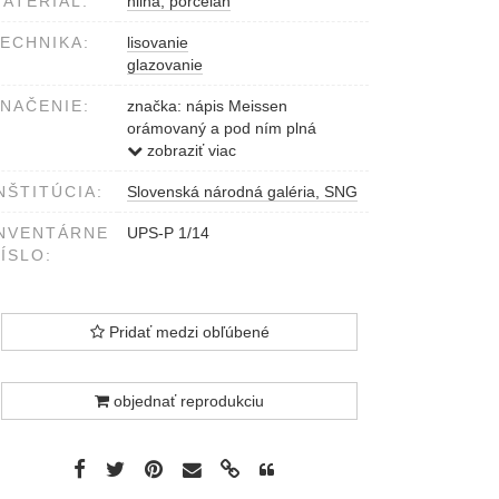
ATERIÁL:
hlina, porcelán
ECHNIKA:
lisovanie
glazovanie
NAČENIE:
značka: nápis Meissen
orámovaný a pod ním plná
hviezdička
zobraziť viac
NŠTITÚCIA:
Slovenská národná galéria, SNG
NVENTÁRNE
UPS-P 1/14
ÍSLO:
Pridať medzi obľúbené
objednať reprodukciu