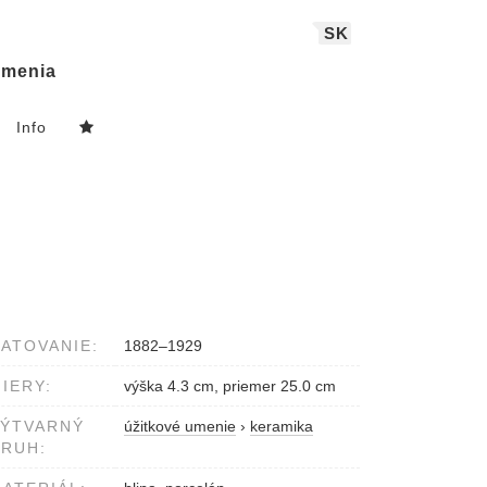
SK
menia
Info
ATOVANIE:
1882–1929
IERY:
výška 4.3 cm, priemer 25.0 cm
VÝTVARNÝ
úžitkové umenie
›
keramika
RUH: