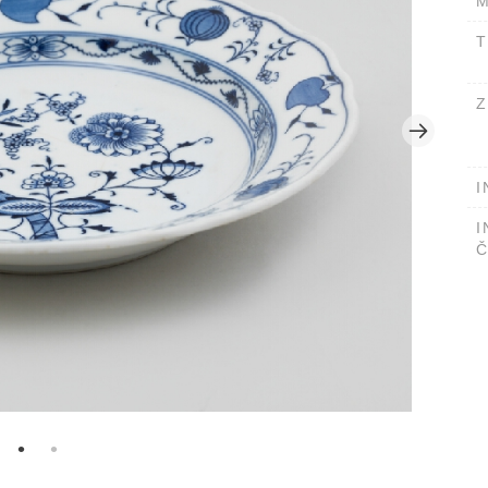
M
T
Z
I
I
Č