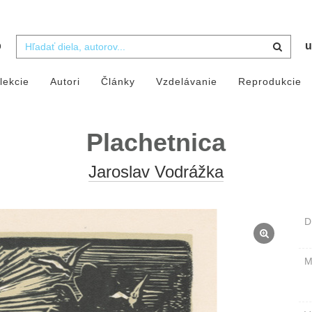
b
u
lekcie
Autori
Články
Vzdelávanie
Reprodukcie
Plachetnica
Jaroslav Vodrážka
D
M