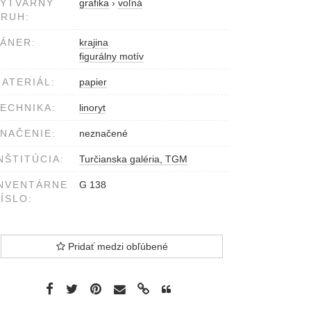
VÝTVARNÝ
grafika
›
voľná
RUH:
ÁNER:
krajina
figurálny motív
ATERIÁL:
papier
ECHNIKA:
linoryt
NAČENIE:
neznačené
NŠTITÚCIA:
Turčianska galéria, TGM
NVENTÁRNE
G 138
ÍSLO:
Pridať medzi obľúbené