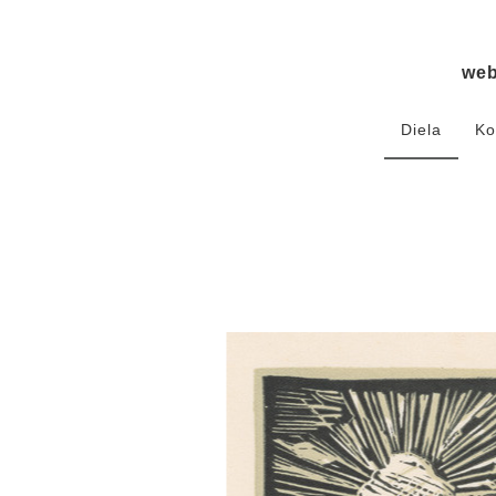
we
Diela
Ko