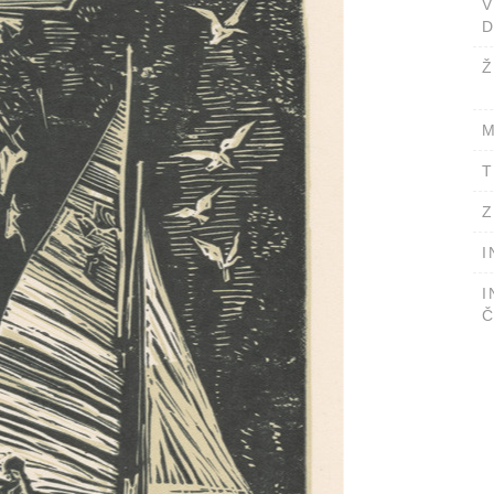
D
Ž
M
T
Z
I
I
Č