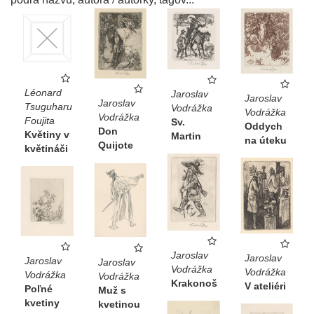
Léonard
Jaroslav
Jaroslav
Jaroslav
Tsuguharu
Vodrážka
Vodrážka
Vodrážka
Foujita
Sv.
Oddych
Don
Květiny v
Martin
na úteku
Quijote
květináči
Jaroslav
Jaroslav
Jaroslav
Jaroslav
Vodrážka
Vodrážka
Vodrážka
Vodrážka
Krakonoš
V ateliéri
Poľné
Muž s
kvetiny
kvetinou