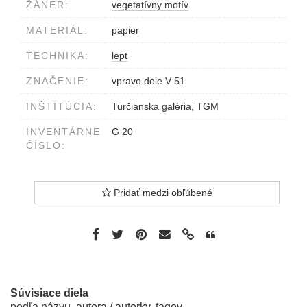
ŽÁNER:
vegetatívny motív
MATERIÁL:
papier
TECHNIKA:
lept
ZNAČENIE:
vpravo dole V 51
INŠTITÚCIA:
Turčianska galéria, TGM
INVENTÁRNE
G 20
ČÍSLO:
Pridať medzi obľúbené
Súvisiace diela
podľa názvu, autora / autorky, tagov...